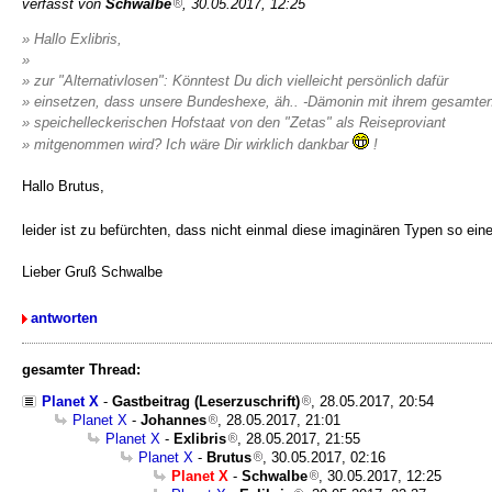
verfasst von
Schwalbe
, 30.05.2017, 12:25
» Hallo Exlibris,
»
» zur "Alternativlosen": Könntest Du dich vielleicht persönlich dafür
» einsetzen, dass unsere Bundeshexe, äh.. -Dämonin mit ihrem gesamte
» speichelleckerischen Hofstaat von den "Zetas" als Reiseproviant
» mitgenommen wird? Ich wäre Dir wirklich dankbar
!
Hallo Brutus,
leider ist zu befürchten, dass nicht einmal diese imaginären Typen so e
Lieber Gruß Schwalbe
antworten
gesamter Thread:
Planet X
-
Gastbeitrag (Leserzuschrift)
, 28.05.2017, 20:54
Planet X
-
Johannes
, 28.05.2017, 21:01
Planet X
-
Exlibris
, 28.05.2017, 21:55
Planet X
-
Brutus
, 30.05.2017, 02:16
Planet X
-
Schwalbe
, 30.05.2017, 12:25