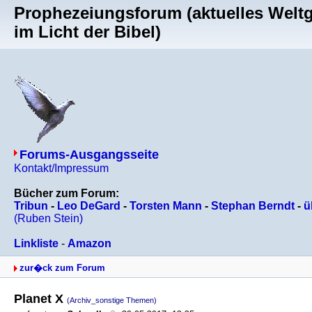
Prophezeiungsforum (aktuelles Welt
im Licht der Bibel)
Forums-Ausgangsseite
Kontakt/Impressum
Bücher zum Forum:
Tribun
-
Leo DeGard
-
Torsten Mann
-
Stephan Berndt
-
ü
(Ruben Stein)
Linkliste
-
Amazon
zur�ck zum Forum
Planet X
(Archiv_sonstige Themen)