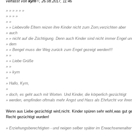
verfasst von
kyrn
, 26.08.2017, 11:46
» » » » » »
» » » »
» »
» » Liebevolle Eltern reizen ihre Kinder nicht zum Zorn,verzichten aber
» auch
» » nicht auf die Züchtigung. Denn auch Kinder sind nicht immer Engel u
» dem
» » Bengel muss der Weg zurück zum Engel gezeigt werden!!!
» »
» » Liebe Grüße
» »
» » kyrn
»
» Hallo, Kyrn,
»
» doch, es geht auch mit Worten. Und Kinder, die körperlich gezüchtigt
» werden, empfinden oftmals mehr Angst und Hass als Ehrfurcht vor ihre
Wenn aus Liebe gezüchtigt wird,nicht. Kinder spüren sehr wohl,was gut ge
Recht gezüchtigt wurden!
» Erziehungsberechtigten - und neigen selber später im Erwachsenenalter