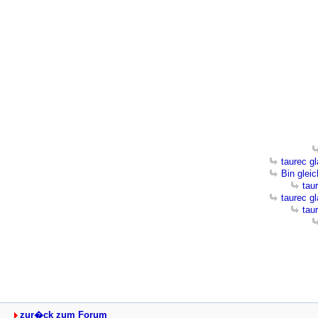
taurec g
Bin glei
tau
taurec g
tau
zur�ck zum Forum