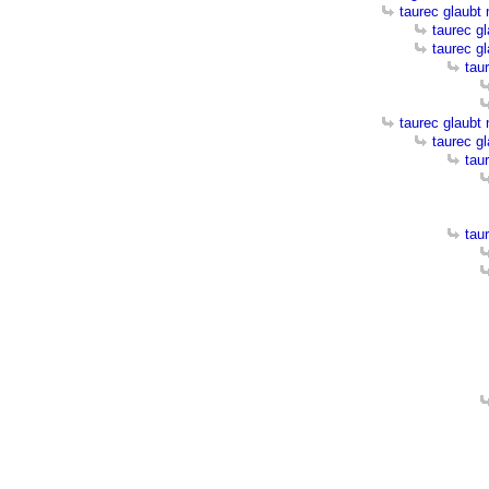
taurec glaubt
taurec g
taurec g
tau
taurec glaubt
taurec g
tau
tau