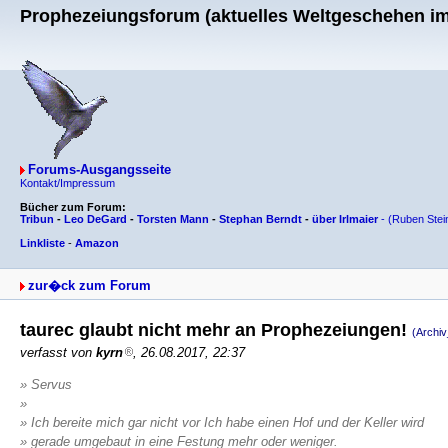
Prophezeiungsforum (aktuelles Weltgeschehen im 
Forums-Ausgangsseite
Kontakt/Impressum
Bücher zum Forum:
Tribun
-
Leo DeGard
-
Torsten Mann
-
Stephan Berndt
-
über Irlmaier
-
(Ruben Stei
Linkliste
-
Amazon
zur�ck zum Forum
taurec glaubt nicht mehr an Prophezeiungen!
(Archi
verfasst von
kyrn
, 26.08.2017, 22:37
» Servus
»
» Ich bereite mich gar nicht vor Ich habe einen Hof und der Keller wird
» gerade umgebaut in eine Festung mehr oder weniger.