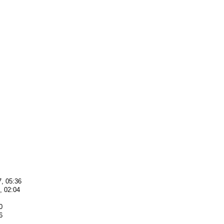
7, 05:36
, 02:04
0
6