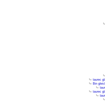
taurec g
Bin glei
tau
taurec g
tau