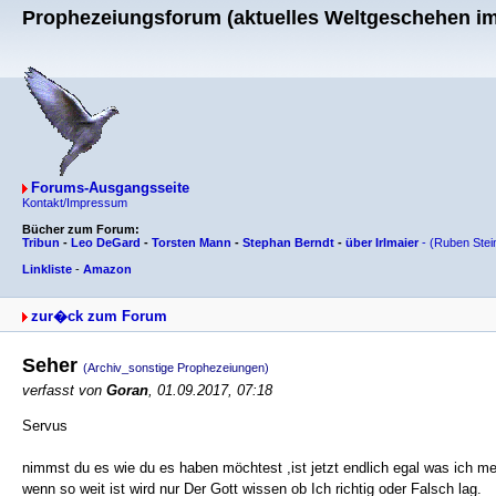
Prophezeiungsforum (aktuelles Weltgeschehen im 
Forums-Ausgangsseite
Kontakt/Impressum
Bücher zum Forum:
Tribun
-
Leo DeGard
-
Torsten Mann
-
Stephan Berndt
-
über Irlmaier
-
(Ruben Stei
Linkliste
-
Amazon
zur�ck zum Forum
Seher
(Archiv_sonstige Prophezeiungen)
verfasst von
Goran
, 01.09.2017, 07:18
Servus
nimmst du es wie du es haben möchtest ,ist jetzt endlich egal was ich me
wenn so weit ist wird nur Der Gott wissen ob Ich richtig oder Falsch lag.