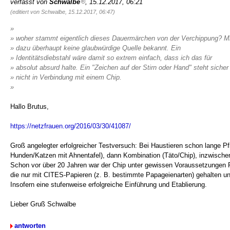
verfasst von
Schwalbe
, 15.12.2017, 06:21
(editiert von Schwalbe, 15.12.2017, 06:47)
»
» woher stammt eigentlich dieses Dauermärchen von der Verchippung? Mir
» dazu überhaupt keine glaubwürdige Quelle bekannt. Ein
» Identitätsdiebstahl wäre damit so extrem einfach, dass ich das für
» absolut absurd halte. Ein "Zeichen auf der Stirn oder Hand" steht sicher
» nicht in Verbindung mit einem Chip.
»
Hallo Brutus,
https://netzfrauen.org/2016/03/30/41087/
Groß angelegter erfolgreicher Testversuch: Bei Haustieren schon lange Pf
Hunden/Katzen mit Ahnentafel), dann Kombination (Täto/Chip), inzwischen
Schon vor über 20 Jahren war der Chip unter gewissen Voraussetzungen Pfl
die nur mit CITES-Papieren (z. B. bestimmte Papageienarten) gehalten un
Insofern eine stufenweise erfolgreiche Einführung und Etablierung.
Lieber Gruß Schwalbe
antworten