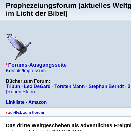
Prophezeiungsforum (aktuelles Welt
im Licht der Bibel)
Forums-Ausgangsseite
Kontakt/Impressum
Bücher zum Forum:
Tribun
-
Leo DeGard
-
Torsten Mann
-
Stephan Berndt
-
ü
(Ruben Stein)
Linkliste
-
Amazon
zur�ck zum Forum
Das dritte Weltgeschehen als adventliches Ereign