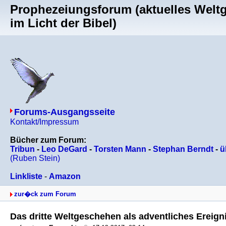
Prophezeiungsforum (aktuelles Welt
im Licht der Bibel)
Forums-Ausgangsseite
Kontakt/Impressum
Bücher zum Forum:
Tribun
-
Leo DeGard
-
Torsten Mann
-
Stephan Berndt
-
ü
(Ruben Stein)
Linkliste
-
Amazon
zur�ck zum Forum
Das dritte Weltgeschehen als adventliches Ereign