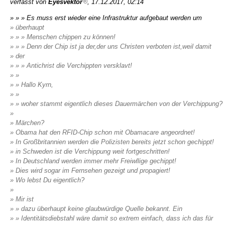
verfasst von
Eyesvektor
, 17.12.2017, 02:14
» » » Es muss erst wieder eine Infrastruktur aufgebaut werden um
» überhaupt
» » » Menschen chippen zu können!
» » » Denn der Chip ist ja der,der uns Christen verboten ist,weil damit
» der
» » » Antichrist die Verchippten versklavt!
» »
» » Hallo Kyrn,
» »
» » woher stammt eigentlich dieses Dauermärchen von der Verchippung?
»
» Märchen?
» Obama hat den RFID-Chip schon mit Obamacare angeordnet!
» In Großbritannien werden die Polizisten bereits jetzt schon gechippt!
» in Schweden ist die Verchippung weit fortgeschritten!
» In Deutschland werden immer mehr Freiwllige gechippt!
» Dies wird sogar im Fernsehen gezeigt und propagiert!
» Wo lebst Du eigentlich?
»
» Mir ist
» » dazu überhaupt keine glaubwürdige Quelle bekannt. Ein
» » Identitätsdiebstahl wäre damit so extrem einfach, dass ich das für