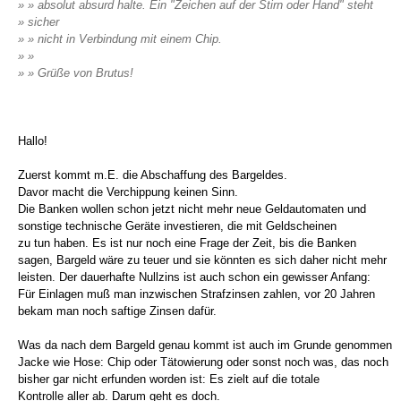
» » absolut absurd halte. Ein "Zeichen auf der Stirn oder Hand" steht
» sicher
» » nicht in Verbindung mit einem Chip.
» »
» » Grüße von Brutus!
Hallo!
Zuerst kommt m.E. die Abschaffung des Bargeldes.
Davor macht die Verchippung keinen Sinn.
Die Banken wollen schon jetzt nicht mehr neue Geldautomaten und
sonstige technische Geräte investieren, die mit Geldscheinen
zu tun haben. Es ist nur noch eine Frage der Zeit, bis die Banken
sagen, Bargeld wäre zu teuer und sie könnten es sich daher nicht mehr
leisten. Der dauerhafte Nullzins ist auch schon ein gewisser Anfang:
Für Einlagen muß man inzwischen Strafzinsen zahlen, vor 20 Jahren
bekam man noch saftige Zinsen dafür.
Was da nach dem Bargeld genau kommt ist auch im Grunde genommen
Jacke wie Hose: Chip oder Tätowierung oder sonst noch was, das noch
bisher gar nicht erfunden worden ist: Es zielt auf die totale
Kontrolle aller ab. Darum geht es doch.