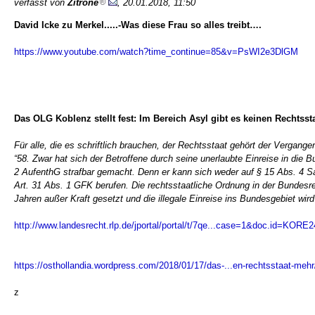
verfasst von
Zitrone
, 20.01.2018, 11:50
David Icke zu Merkel.....-Was diese Frau so alles treibt….
https://www.youtube.com/watch?time_continue=85&v=PsWI2e3DlGM
Das OLG Koblenz stellt fest: Im Bereich Asyl gibt es keinen Rechtsst
Für alle, die es schriftlich brauchen, der Rechtsstaat gehört der Vergange
“58. Zwar hat sich der Betroffene durch seine unerlaubte Einreise in die B
2 AufenthG strafbar gemacht. Denn er kann sich weder auf § 15 Abs. 4 S
Art. 31 Abs. 1 GFK berufen. Die rechtsstaatliche Ordnung in der Bundesrep
Jahren außer Kraft gesetzt und die illegale Einreise ins Bundesgebiet wird
http://www.landesrecht.rlp.de/jportal/portal/t/7qe...case=1&doc.id=KOR
https://osthollandia.wordpress.com/2018/01/17/das-...en-rechtsstaat-m
z