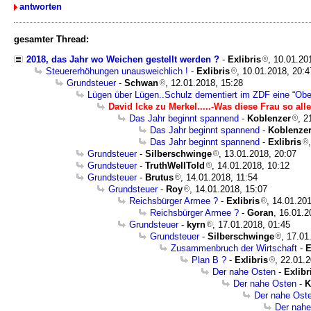
antworten
gesamter Thread:
2018, das Jahr wo Weichen gestellt werden ?
-
Exlibris
, 10.01.20
Steuererhöhungen unausweichlich !
-
Exlibris
, 10.01.2018, 20:4
Grundsteuer
-
Schwan
, 12.01.2018, 15:28
Lügen über Lügen..Schulz dementiert im ZDF eine “Obe
David Icke zu Merkel.....-Was diese Frau so alle
Das Jahr beginnt spannend
-
Koblenzer
, 2
Das Jahr beginnt spannend
-
Koblenze
Das Jahr beginnt spannend
-
Exlibris
Grundsteuer
-
Silberschwinge
, 13.01.2018, 20:07
Grundsteuer
-
TruthWellTold
, 14.01.2018, 10:12
Grundsteuer
-
Brutus
, 14.01.2018, 11:54
Grundsteuer
-
Roy
, 14.01.2018, 15:07
Reichsbürger Armee ?
-
Exlibris
, 14.01.20
Reichsbürger Armee ?
-
Goran
, 16.01.2
Grundsteuer
-
kyrn
, 17.01.2018, 01:45
Grundsteuer
-
Silberschwinge
, 17.01
Zusammenbruch der Wirtschaft
-
E
Plan B ?
-
Exlibris
, 22.01.
Der nahe Osten
-
Exlibr
Der nahe Osten
-
K
Der nahe Ost
Der nahe