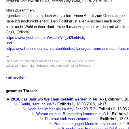
verfasst von
Exlibris
, tiefster Bay.Wald, 02.04.2018, 18:27
Moin Zusammen,
irgendwie scheint sich doch was zu tun. Einen Aufruf zum Generalstreik
habe ich noch nicht erlebt. Den Politiker ist allen Anschein nach auch
nicht mehr Wohl in ihrer Haut. Es soll massiv gedroht werden mit arbeitsr
Gruß, Exlibris
https://www.youtube.com/watch?v=_zl2knhtvJg
und
http://www.t-online.de/nachrichten/deutschland/ges...eme-und-putin-fans-im
---
Die Feder ist mächtiger als das Schwert. Denn wer das Schwert
wählt, wird durch das Schwert umkommen.(Original Exlibris)
antworten
gesamter Thread:
2018, das Jahr wo Weichen gestellt werden ? Teil 4
-
Exlibris
, 18
"Berlin, seht ihr uns?
-
Exlibris
, 18.03.2018, 14:17
Noch schlimmer als im Asyl-Jahr 2015 ?
-
Exlibris
, 18.03.
Warum es zum Bürgerkrieg kommen muß !
-
Exlibris
Da braut sich was zusammen !
-
Exlibris
, 18.03
Prominente gegen Merkels Irrsinnspolitik !
-
E
Kanadisches Fernsehen erklärt Angela 