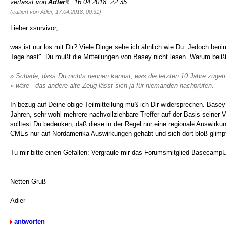
verfasst von
Adler
, 16.04.2018, 22:35
(editiert von Adler, 17.04.2018, 00:31)
Lieber xsurvivor,
was ist nur los mit Dir? Viele Dinge sehe ich ähnlich wie Du. Jedoch beni
Tage hast". Du mußt die Mitteilungen von Basey nicht lesen. Warum beiß
» Schade, dass Du nichts nennen kannst, was die letzten 10 Jahre zugetr
» wäre - das andere alte Zeug lässt sich ja für niemanden nachprüfen.
In bezug auf Deine obige Teilmitteilung muß ich Dir widersprechen. Basey 
Jahren, sehr wohl mehrere nachvollziehbare Treffer auf der Basis sein
solltest Du bedenken, daß diese in der Regel nur eine regionale Auswirk
CMEs nur auf Nordamerika Auswirkungen gehabt und sich dort bloß glimpf
Tu mir bitte einen Gefallen: Vergraule mir das Forumsmitglied BasecampUS
Netten Gruß
Adler
antworten