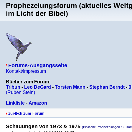
Prophezeiungsforum (aktuelles Welt
im Licht der Bibel)
Forums-Ausgangsseite
Kontakt/Impressum
Bücher zum Forum:
Tribun
-
Leo DeGard
-
Torsten Mann
-
Stephan Berndt
-
ü
(Ruben Stein)
Linkliste
-
Amazon
zur�ck zum Forum
Schauungen von 1973 & 1975
(Biblische Prophezeiungen / Zu