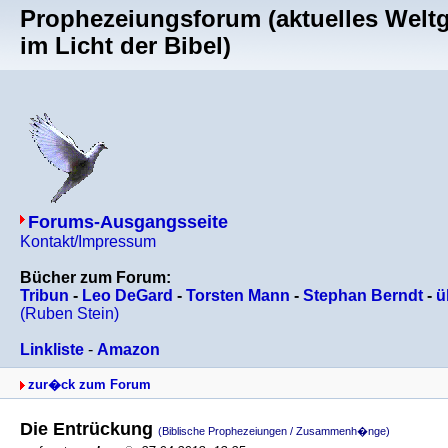
Prophezeiungsforum (aktuelles Welt
im Licht der Bibel)
Forums-Ausgangsseite
Kontakt/Impressum
Bücher zum Forum:
Tribun
-
Leo DeGard
-
Torsten Mann
-
Stephan Berndt
-
ü
(Ruben Stein)
Linkliste
-
Amazon
zur�ck zum Forum
Die Entrückung
(Biblische Prophezeiungen / Zusammenh�nge)