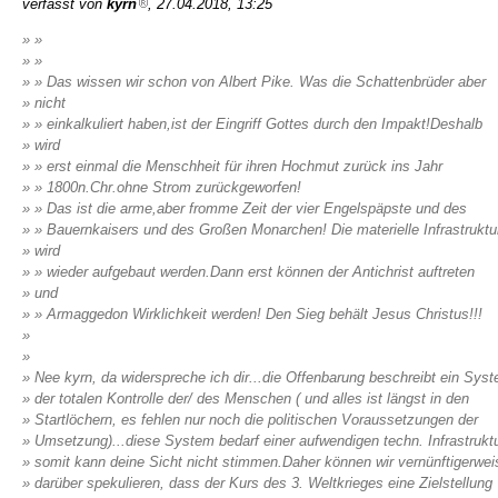
verfasst von
kyrn
, 27.04.2018, 13:25
» »
» »
» » Das wissen wir schon von Albert Pike. Was die Schattenbrüder aber
» nicht
» » einkalkuliert haben,ist der Eingriff Gottes durch den Impakt!Deshalb
» wird
» » erst einmal die Menschheit für ihren Hochmut zurück ins Jahr
» » 1800n.Chr.ohne Strom zurückgeworfen!
» » Das ist die arme,aber fromme Zeit der vier Engelspäpste und des
» » Bauernkaisers und des Großen Monarchen! Die materielle Infrastruktu
» wird
» » wieder aufgebaut werden.Dann erst können der Antichrist auftreten
» und
» » Armaggedon Wirklichkeit werden! Den Sieg behält Jesus Christus!!!
»
»
» Nee kyrn, da widerspreche ich dir...die Offenbarung beschreibt ein Sys
» der totalen Kontrolle der/ des Menschen ( und alles ist längst in den
» Startlöchern, es fehlen nur noch die politischen Voraussetzungen der
» Umsetzung)...diese System bedarf einer aufwendigen techn. Infrastruktu
» somit kann deine Sicht nicht stimmen.Daher können wir vernünftigerwei
» darüber spekulieren, dass der Kurs des 3. Weltkrieges eine Zielstellung