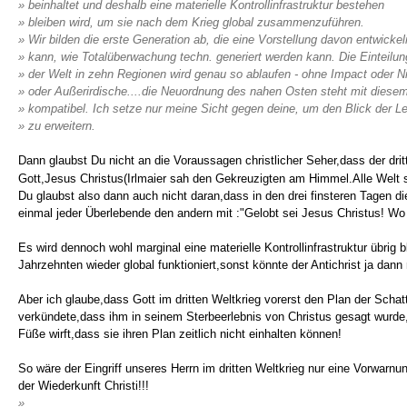
» beinhaltet und deshalb eine materielle Kontrollinfrastruktur bestehen
» bleiben wird, um sie nach dem Krieg global zusammenzuführen.
» Wir bilden die erste Generation ab, die eine Vorstellung davon entwickel
» kann, wie Totalüberwachung techn. generiert werden kann. Die Einteilun
» der Welt in zehn Regionen wird genau so ablaufen - ohne Impact oder Ni
» oder Außerirdische....die Neuordnung des nahen Osten steht mit diesem
» kompatibel. Ich setze nur meine Sicht gegen deine, um den Blick der L
» zu erweitern.
Dann glaubst Du nicht an die Voraussagen christlicher Seher,dass der dritt
Gott,Jesus Christus(Irlmaier sah den Gekreuzigten am Himmel.Alle Welt sc
Du glaubst also dann auch nicht daran,dass in den drei finsteren Tagen
einmal jeder Überlebende den andern mit :"Gelobt sei Jesus Christus! Wo
Es wird dennoch wohl marginal eine materielle Kontrollinfrastruktur übrig bl
Jahrzehnten wieder global funktioniert,sonst könnte der Antichrist ja dann 
Aber ich glaube,dass Gott im dritten Weltkrieg vorerst den Plan der Schat
verkündete,dass ihm in seinem Sterbeerlebnis von Christus gesagt wurde
Füße wirft,dass sie ihren Plan zeitlich nicht einhalten können!
So wäre der Eingriff unseres Herrn im dritten Weltkrieg nur eine Vorwarnu
der Wiederkunft Christi!!!
»