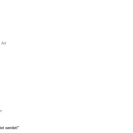
 Art
n
tet werdet!"