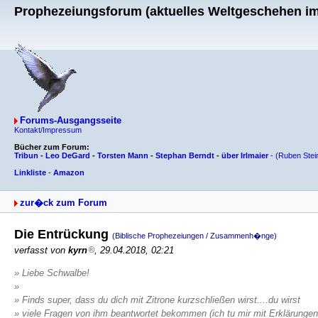
Prophezeiungsforum (aktuelles Weltgeschehen im 
Forums-Ausgangsseite
Kontakt/Impressum
Bücher zum Forum:
Tribun
-
Leo DeGard
-
Torsten Mann
-
Stephan Berndt
-
über Irlmaier
-
(Ruben Stei
Linkliste
-
Amazon
zur�ck zum Forum
Die Entrückung
(Biblische Prophezeiungen / Zusammenh�nge)
verfasst von
kyrn
, 29.04.2018, 02:21
» Liebe Schwalbe!
»
» Finds super, dass du dich mit Zitrone kurzschließen wirst....du wirst
» viele Fragen von ihm beantwortet bekommen (ich tu mir mit Erklärungen