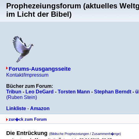
Prophezeiungsforum (aktuelles Welt
im Licht der Bibel)
Forums-Ausgangsseite
Kontakt/Impressum
Bücher zum Forum:
Tribun
-
Leo DeGard
-
Torsten Mann
-
Stephan Berndt
-
ü
(Ruben Stein)
Linkliste
-
Amazon
zur�ck zum Forum
Die Entrückung
(Biblische Prophezeiungen / Zusammenh�nge)