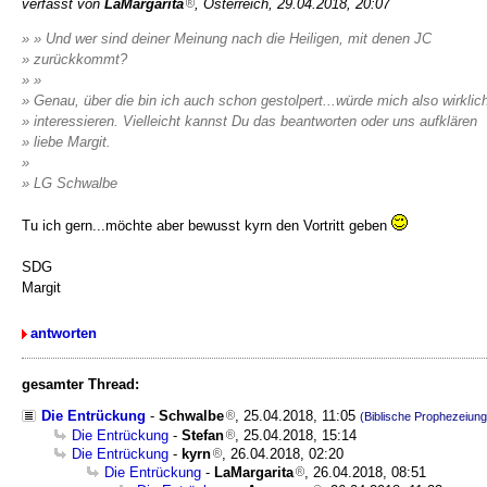
verfasst von
LaMargarita
, Österreich, 29.04.2018, 20:07
» » Und wer sind deiner Meinung nach die Heiligen, mit denen JC
» zurückkommt?
» »
» Genau, über die bin ich auch schon gestolpert...würde mich also wirklic
» interessieren. Vielleicht kannst Du das beantworten oder uns aufklären
» liebe Margit.
»
» LG Schwalbe
Tu ich gern...möchte aber bewusst kyrn den Vortritt geben
SDG
Margit
antworten
gesamter Thread:
Die Entrückung
-
Schwalbe
, 25.04.2018, 11:05
(Biblische Prophezeiu
Die Entrückung
-
Stefan
, 25.04.2018, 15:14
Die Entrückung
-
kyrn
, 26.04.2018, 02:20
Die Entrückung
-
LaMargarita
, 26.04.2018, 08:51