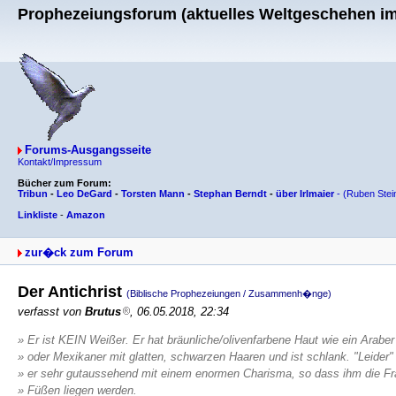
Prophezeiungsforum (aktuelles Weltgeschehen im 
Forums-Ausgangsseite
Kontakt/Impressum
Bücher zum Forum:
Tribun
-
Leo DeGard
-
Torsten Mann
-
Stephan Berndt
-
über Irlmaier
-
(Ruben Stei
Linkliste
-
Amazon
zur�ck zum Forum
Der Antichrist
(Biblische Prophezeiungen / Zusammenh�nge)
verfasst von
Brutus
, 06.05.2018, 22:34
» Er ist KEIN Weißer. Er hat bräunliche/olivenfarbene Haut wie ein Araber
» oder Mexikaner mit glatten, schwarzen Haaren und ist schlank. "Leider" 
» er sehr gutaussehend mit einem enormen Charisma, so dass ihm die F
» Füßen liegen werden.