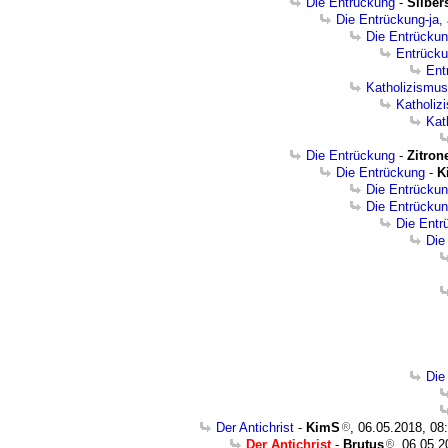
Die Entrückung
-
Silbe
Die Entrückung-ja,
Die Entrückun
Entrücku
Ent
Katholizismus
Katholiz
Kat
Die Entrückung
-
Zitron
Die Entrückung
-
K
Die Entrücku
Die Entrücku
Die Entr
Die
Die
Der Antichrist
-
KimS
, 06.05.2018, 08
Der Antichrist
-
Brutus
, 06.05.2