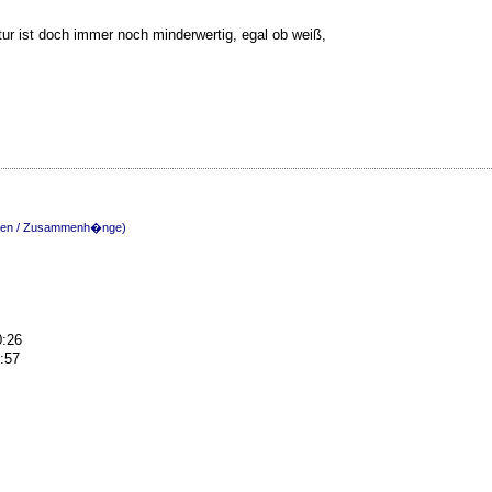
tur ist doch immer noch minderwertig, egal ob weiß,
ngen / Zusammenh�nge)
0:26
0:57