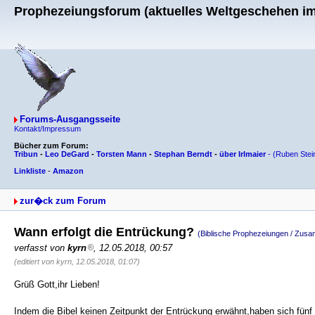
Prophezeiungsforum (aktuelles Weltgeschehen im 
Forums-Ausgangsseite
Kontakt/Impressum
Bücher zum Forum:
Tribun
-
Leo DeGard
-
Torsten Mann
-
Stephan Berndt
-
über Irlmaier
-
(Ruben Stei
Linkliste
-
Amazon
zur�ck zum Forum
Wann erfolgt die Entrückung?
(Biblische Prophezeiungen / Zu
verfasst von
kyrn
, 12.05.2018, 00:57
(editiert von kyrn, 12.05.2018, 01:07)
Grüß Gott,ihr Lieben!
Indem die Bibel keinen Zeitpunkt der Entrückung erwähnt,haben sich fünf