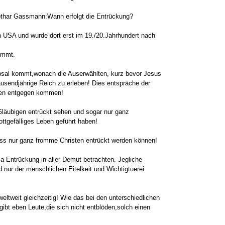
thar Gassmann:Wann erfolgt die Entrückung?
 USA und wurde dort erst im 19./20.Jahrhundert nach
kommt.
übsal kommt,wonach die Auserwählten, kurz bevor Jesus
endjährige Reich zu erleben! Dies entspräche der
sten entgegen kommen!
Gläubigen entrückt sehen und sogar nur ganz
ttgefälliges Leben geführt haben!
ass nur ganz fromme Christen entrückt werden können!
a Entrückung in aller Demut betrachten. Jegliche
d nur der menschlichen Eitelkeit und Wichtigtuerei
eltweit gleichzeitig! Wie das bei den unterschiedlichen
ibt eben Leute,die sich nicht entblöden,solch einen