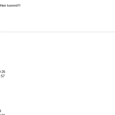
r Herr kommt!!!
0:26
0:57
9