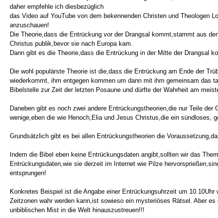
daher empfehle ich diesbezüglich
das Video auf YouTube von dem bekennenden Christen und Theologen Lo
anzuschauen!
Die Theorie,dass die Entrückung vor der Drangsal kommt,stammt aus den
Christus publik,bevor sie nach Europa kam.
Dann gibt es die Theorie,dass die Entrückung in der Mitte der Drangsal 
Die wohl populärste Theorie ist die,dass die Entrückung am Ende der Tr
wiederkommt, ihm entgegen kommen um dann mit ihm gemeinsam das taus
Bibelstelle zur Zeit der letzten Posaune und dürfte der Wahrheit am mei
Daneben gibt es noch zwei andere Entrückungstheorien,die nur Teile der 
wenige,eben die wie Henoch,Elia und Jesus Christus,die ein sündloses, go
Grundsätzlich gibt es bei allen Entrückungstheorien die Voraussetzung,d
Indem die Bibel eben keine Entrückungsdaten angibt,sollten wir das Them
Entrückungsdaten,wie sie derzeit im Internet wie Pilze hervorsprießen,sin
entsprungen!
Konkretes Beispiel ist die Angabe einer Entrückungsuhrzeit um 10.10Uhr w
Zeitzonen wahr werden kann,ist sowieso ein mysteriöses Rätsel. Aber es g
unbiblischen Mist in die Welt hinauszustreuen!!!