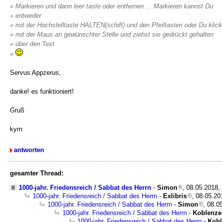
» Markieren und dann leer taste oder entfernen ... Markieren kannst Du
» entweder
» mit der Hochstelltaste HALTEN(schift) und den Pfeiltasten oder Du klick
» mit der Maus an gewünschter Stelle und ziehst sie gedrückt gehalten
» über den Text
»
Servus Appzerus,
danke! es funktioniert!
Gruß
kyrn
antworten
gesamter Thread:
1000-jahr. Friedensreich / Sabbat des Herrn
-
Simon
, 08.05.2018,
1000-jahr. Friedensreich / Sabbat des Herrn
-
Exlibris
, 08.05.20
1000-jahr. Friedensreich / Sabbat des Herrn
-
Simon
, 08.0
1000-jahr. Friedensreich / Sabbat des Herrn
-
Koblenze
1000-jahr. Friedensreich / Sabbat des Herrn
-
Kobl