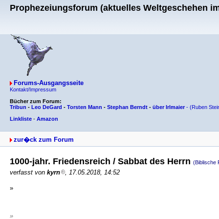
Prophezeiungsforum (aktuelles Weltgeschehen im 
Forums-Ausgangsseite
Kontakt/Impressum
Bücher zum Forum:
Tribun
-
Leo DeGard
-
Torsten Mann
-
Stephan Berndt
-
über Irlmaier
-
(Ruben Stei
Linkliste
-
Amazon
zur�ck zum Forum
1000-jahr. Friedensreich / Sabbat des Herrn
(Biblisch
verfasst von
kyrn
, 17.05.2018, 14:52
»
»