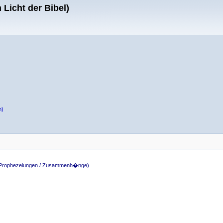
Licht der Bibel)
n)
e Prophezeiungen / Zusammenh�nge)