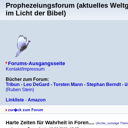
Prophezeiungsforum (aktuelles Welt
im Licht der Bibel)
Forums-Ausgangsseite
Kontakt/Impressum
Bücher zum Forum:
Tribun
-
Leo DeGard
-
Torsten Mann
-
Stephan Berndt
-
ü
(Ruben Stein)
Linkliste
-
Amazon
zur�ck zum Forum
Harte Zeiten für Wahrheit in Foren....
(Archiv_sonstige Them