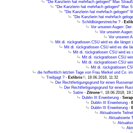
"Die Kanzlerin hat mehrfach gelogen!“ Max Strauß
"Die Kanzlerin hat mehrfach gelogen!“ Max S
"Die Kanzlerin hat mehrfach gelogen!“ 
"Die Kanzlerin hat mehrfach gelog
Schildbürgerstreiche ?
-
Exlib
Vor unseren Augen: Der 
Vor unseren Augen:
Vor unseren A
Mit di. rückgratlosen CSU wird es die längst
Mit di. rückgratlosen CSU wird es die l
Mit di. rückgratlosen CSU wird es 
Mit di. rückgratlosen CSU wir
Mit di. rückgratlosen CSU wir
Mit di. rückgratlosen CS
die hoffentlich letzten Tage von Frau Merkel und Co. i
Treibjagt ?
-
Exlibris
, 18.06.2018, 11:32
Der Rechtfertigungsgrund für einen Russenang
Der Rechtfertigungsgrund für einen Russ
Satire
-
Zitrone
, 18.06.2018, 19:
Dublin III Erweiterung
-
Serap
Dublin III Erweiterung
-
E
Dublin III Erweiterung
-
E
Aktualisierte Teiln
Aktualisierte
Aktualis
Akt