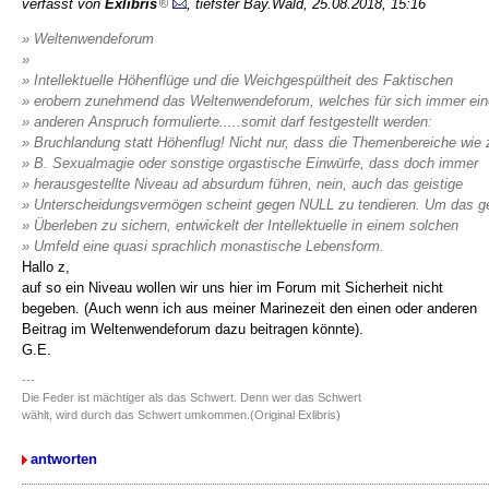
verfasst von
Exlibris
, tiefster Bay.Wald, 25.08.2018, 15:16
» Weltenwendeforum
»
» Intellektuelle Höhenflüge und die Weichgespültheit des Faktischen
» erobern zunehmend das Weltenwendeforum, welches für sich immer ei
» anderen Anspruch formulierte.....somit darf festgestellt werden:
» Bruchlandung statt Höhenflug! Nicht nur, dass die Themenbereiche wie 
» B. Sexualmagie oder sonstige orgastische Einwürfe, dass doch immer
» herausgestellte Niveau ad absurdum führen, nein, auch das geistige
» Unterscheidungsvermögen scheint gegen NULL zu tendieren. Um das ge
» Überleben zu sichern, entwickelt der Intellektuelle in einem solchen
» Umfeld eine quasi sprachlich monastische Lebensform.
Hallo z,
auf so ein Niveau wollen wir uns hier im Forum mit Sicherheit nicht
begeben. (Auch wenn ich aus meiner Marinezeit den einen oder anderen
Beitrag im Weltenwendeforum dazu beitragen könnte).
G.E.
---
Die Feder ist mächtiger als das Schwert. Denn wer das Schwert
wählt, wird durch das Schwert umkommen.(Original Exlibris)
antworten