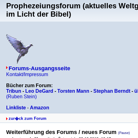
Prophezeiungsforum (aktuelles Welt
im Licht der Bibel)
Forums-Ausgangsseite
Kontakt/Impressum
Bücher zum Forum:
Tribun
-
Leo DeGard
-
Torsten Mann
-
Stephan Berndt
-
ü
(Ruben Stein)
Linkliste
-
Amazon
zur�ck zum Forum
Weiterführung des Forums / neues Forum
(Pause)