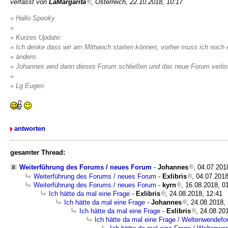
verfasst von
LaMargarita
, Österreich, 22.10.2018, 10:17
» Hallo Spooky
»
» Kurzes Update:
» Ich denke dass wir am Mittwoch starten können, vorher muss ich noch
» ändern.
» Johannes wird dann dieses Forum schließen und das neue Forum verlin
»
» Lg Eugen
antworten
gesamter Thread:
Weiterführung des Forums / neues Forum
-
Johannes
, 04.07.201
Weiterführung des Forums / neues Forum
-
Exlibris
, 04.07.2018
Weiterführung des Forums / neues Forum
-
kyrn
, 16.08.2018, 0
Ich hätte da mal eine Frage
-
Exlibris
, 24.08.2018, 12:41
Ich hätte da mal eine Frage
-
Johannes
, 24.08.2018,
Ich hätte da mal eine Frage
-
Exlibris
, 24.08.20
Ich hätte da mal eine Frage / Weltenwendef