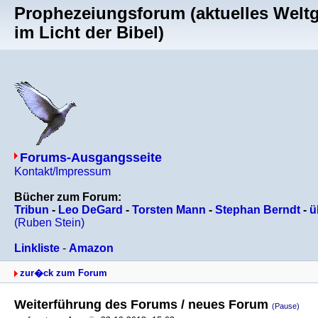
Prophezeiungsforum (aktuelles Welt
im Licht der Bibel)
Forums-Ausgangsseite
Kontakt/Impressum
Bücher zum Forum:
Tribun
-
Leo DeGard
-
Torsten Mann
-
Stephan Berndt
-
ü
(Ruben Stein)
Linkliste
-
Amazon
zur�ck zum Forum
Weiterführung des Forums / neues Forum
(Pause)