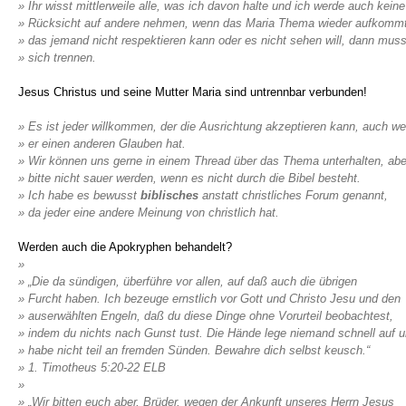
» Ihr wisst mittlerweile alle, was ich davon halte und ich werde auch keine
» Rücksicht auf andere nehmen, wenn das Maria Thema wieder aufkomm
» das jemand nicht respektieren kann oder es nicht sehen will, dann mus
» sich trennen.
Jesus Christus und seine Mutter Maria sind untrennbar verbunden!
» Es ist jeder willkommen, der die Ausrichtung akzeptieren kann, auch w
» er einen anderen Glauben hat.
» Wir können uns gerne in einem Thread über das Thema unterhalten, abe
» bitte nicht sauer werden, wenn es nicht durch die Bibel besteht.
» Ich habe es bewusst
biblisches
anstatt christliches Forum genannt,
» da jeder eine andere Meinung von christlich hat.
Werden auch die Apokryphen behandelt?
»
» „Die da sündigen, überführe vor allen, auf daß auch die übrigen
» Furcht haben. Ich bezeuge ernstlich vor Gott und Christo Jesu und den
» auserwählten Engeln, daß du diese Dinge ohne Vorurteil beobachtest,
» indem du nichts nach Gunst tust. Die Hände lege niemand schnell auf 
» habe nicht teil an fremden Sünden. Bewahre dich selbst keusch.“
» ‭‭1. Timotheus‬ ‭5:20-22‬ ‭ELB‬‬
»
» „Wir bitten euch aber, Brüder, wegen der Ankunft unseres Herrn Jesus