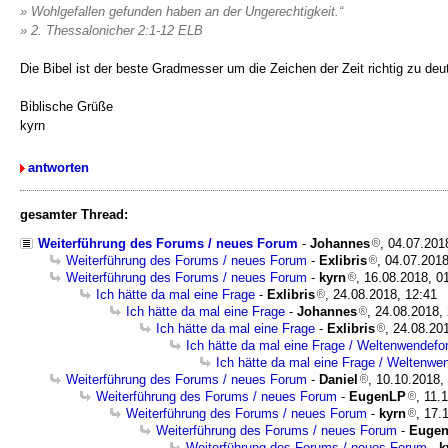
» Wohlgefallen gefunden haben an der Ungerechtigkeit.“
» ‭‭2. Thessalonicher‬ ‭2:1-12‬ ‭ELB‬‬
Die Bibel ist der beste Gradmesser um die Zeichen der Zeit richtig zu deut
Biblische Grüße
kyrn
antworten
gesamter Thread:
Weiterführung des Forums / neues Forum
-
Johannes
, 04.07.201
Weiterführung des Forums / neues Forum
-
Exlibris
, 04.07.2018
Weiterführung des Forums / neues Forum
-
kyrn
, 16.08.2018, 0
Ich hätte da mal eine Frage
-
Exlibris
, 24.08.2018, 12:41
Ich hätte da mal eine Frage
-
Johannes
, 24.08.2018,
Ich hätte da mal eine Frage
-
Exlibris
, 24.08.20
Ich hätte da mal eine Frage / Weltenwendef
Ich hätte da mal eine Frage / Weltenw
Weiterführung des Forums / neues Forum
-
Daniel
, 10.10.2018,
Weiterführung des Forums / neues Forum
-
EugenLP
, 11.
Weiterführung des Forums / neues Forum
-
kyrn
, 17.
Weiterführung des Forums / neues Forum
-
Euge
Weiterführung des Forums / neues Forum
-
k