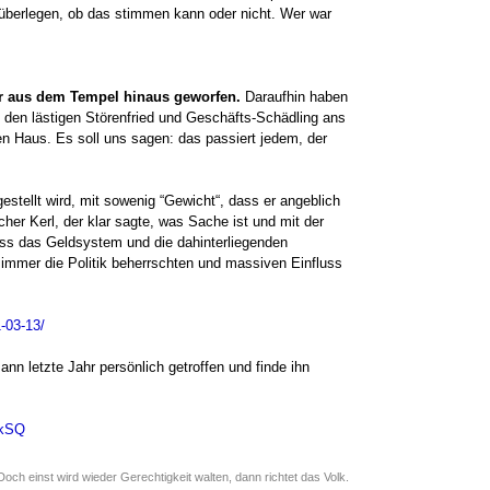
 überlegen, ob das stimmen kann oder nicht. Wer war
ler aus dem Tempel hinaus geworfen.
Daraufhin haben
m den lästigen Störenfried und Geschäfts-Schädling ans
n Haus. Es soll uns sagen: das passiert jedem, der
estellt wird, mit sowenig “Gewicht“, dass er angeblich
er Kerl, der klar sagte, was Sache ist und mit der
ass das Geldsystem und die dahinterliegenden
immer die Politik beherrschten und massiven Einfluss
1-03-13/
ann letzte Jahr persönlich getroffen und finde ihn
HkSQ
Doch einst wird wieder Gerechtigkeit walten, dann richtet das Volk.