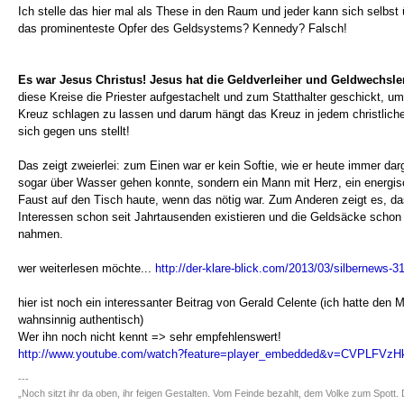
Ich stelle das hier mal als These in den Raum und jeder kann sich selbst
das prominenteste Opfer des Geldsystems? Kennedy? Falsch!
Es war Jesus Christus! Jesus hat die Geldverleiher und Geldwechs
diese Kreise die Priester aufgestachelt und zum Statthalter geschickt, u
Kreuz schlagen zu lassen und darum hängt das Kreuz in jedem christliche
sich gegen uns stellt!
Das zeigt zweierlei: zum Einen war er kein Softie, wie er heute immer darg
sogar über Wasser gehen konnte, sondern ein Mann mit Herz, ein energisch
Faust auf den Tisch haute, wenn das nötig war. Zum Anderen zeigt es, d
Interessen schon seit Jahrtausenden existieren und die Geldsäcke schon 
nahmen.
wer weiterlesen möchte...
http://der-klare-blick.com/2013/03/silbernews-3
hier ist noch ein interessanter Beitrag von Gerald Celente (ich hatte den M
wahnsinnig authentisch)
Wer ihn noch nicht kennt => sehr empfehlenswert!
http://www.youtube.com/watch?feature=player_embedded&v=CVPLFVz
---
„Noch sitzt ihr da oben, ihr feigen Gestalten. Vom Feinde bezahlt, dem Volke zum Spott. 