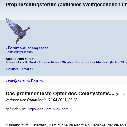
Prophezeiungsforum (aktuelles Weltgeschehen im 
Forums-Ausgangsseite
Kontakt/Impressum
Bücher zum Forum:
Tribun
-
Leo DeGard
-
Torsten Mann
-
Stephan Berndt
-
über Irlmaier
-
(Ruben Stei
Linkliste
-
Amazon
zur�ck zum Forum
Das prominenteste Opfer des Geldsystems...
(Archiv
verfasst von
Praktiker
, 01.04.2013, 03:38
gefunden bei
http://der-klare-blick.com
Passend zum “Osterfest”, kam mir heute Nacht ein Gedanke, der vielen sau