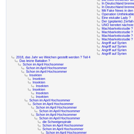
In Deutschland brenne
In Deutschland brenne
Mit Fake News in den I
Operation Unthinkable
Eine eiskalte Lady ?
Der (geplante) Zerfall
UNO bereitet nächste 
Machbarkeitsstudie ?
Machbarkeitsstudie ?
Machbarkeitsstudie ?
Machbarkeitsstudie ?
Angriff auf Syrien
Angriff auf Syrien
Angriff auf Syrien
Angriff auf Syrien
2018, das Jahr wo Weichen gestellt werden ? Teil 4
Das letzte Battalion ?
Schon im April Hochsommer
Schon im April Hochsommer
Schon im April Hochsommer
Insekten
Insekten
Insekten
Insekten
Insekten
Insekten
Insekten
Schon im April Hochsommer
Schon im April Hochsommer
Schon im April Hochsommer
Schon im April Hochsommer
Schon im April Hochsommer
Schon im April Hochsommer
die Schweigespirale
Schon im April Hochsommer
Schon im April Hochsommer
Schon im April Hochsommer