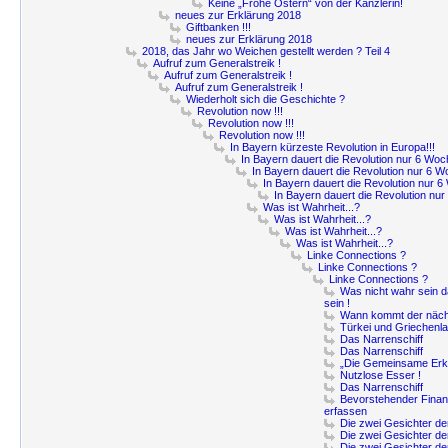
Keine „Frohe Ostern“ von der Kanzlerin!
neues zur Erklärung 2018
Giftbanken !!!
neues zur Erklärung 2018
2018, das Jahr wo Weichen gestellt werden ? Teil 4
Aufruf zum Generalstreik !
Aufruf zum Generalstreik !
Aufruf zum Generalstreik !
Wiederholt sich die Geschichte ?
Revolution now !!!
Revolution now !!!
Revolution now !!!
In Bayern kürzeste Revolution in Europa!!!
In Bayern dauert die Revolution nur 6 Woc
In Bayern dauert die Revolution nur 6 W
In Bayern dauert die Revolution nur 6
In Bayern dauert die Revolution nur
Was ist Wahrheit...?
Was ist Wahrheit...?
Was ist Wahrheit...?
Was ist Wahrheit...?
Linke Connections ?
Linke Connections ?
Linke Connections ?
Was nicht wahr sein d
sein !
Wann kommt der näch
Türkei und Griechenl
Das Narrenschiff
Das Narrenschiff
„Die Gemeinsame Erk
Nutzlose Esser !
Das Narrenschiff
Bevorstehender Finanz
erfassen
Die zwei Gesichter de
Die zwei Gesichter de
Die zwei Gesichter de