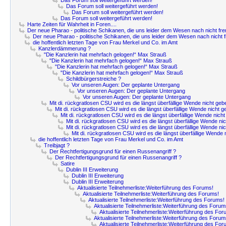
Das Forum soll weitergeführt werden!
Das Forum soll weitergeführt werden!
Das Forum soll weitergeführt werden!
Das Forum soll weitergeführt werden!
Harte Zeiten für Wahrheit in Foren....
Der neue Pharao - politische Schikanen, die uns leider dem Wesen nach nicht fr
Der neue Pharao - politische Schikanen, die uns leider dem Wesen nach nicht 
die hoffentlich letzten Tage von Frau Merkel und Co. im Amt
Kanzlerdämmerung ?
"Die Kanzlerin hat mehrfach gelogen!“ Max Strauß
"Die Kanzlerin hat mehrfach gelogen!“ Max Strauß
"Die Kanzlerin hat mehrfach gelogen!“ Max Strauß
"Die Kanzlerin hat mehrfach gelogen!“ Max Strauß
Schildbürgerstreiche ?
Vor unseren Augen: Der geplante Untergang
Vor unseren Augen: Der geplante Untergang
Vor unseren Augen: Der geplante Untergang
Mit di. rückgratlosen CSU wird es die längst überfällige Wende nicht geb
Mit di. rückgratlosen CSU wird es die längst überfällige Wende nicht 
Mit di. rückgratlosen CSU wird es die längst überfällige Wende nich
Mit di. rückgratlosen CSU wird es die längst überfällige Wende ni
Mit di. rückgratlosen CSU wird es die längst überfällige Wende ni
Mit di. rückgratlosen CSU wird es die längst überfällige Wende 
die hoffentlich letzten Tage von Frau Merkel und Co. im Amt
Treibjagt ?
Der Rechtfertigungsgrund für einen Russenangriff ?
Der Rechtfertigungsgrund für einen Russenangriff ?
Satire
Dublin III Erweiterung
Dublin III Erweiterung
Dublin III Erweiterung
Aktualisierte Teilnehmerliste:Weiterführung des Forums!
Aktualisierte Teilnehmerliste:Weiterführung des Forums!
Aktualisierte Teilnehmerliste:Weiterführung des Forums!
Aktualisierte Teilnehmerliste:Weiterführung des Forum
Aktualisierte Teilnehmerliste:Weiterführung des For
Aktualisierte Teilnehmerliste:Weiterführung des Forum
Aktualisierte Teilnehmerliste:Weiterführung des For