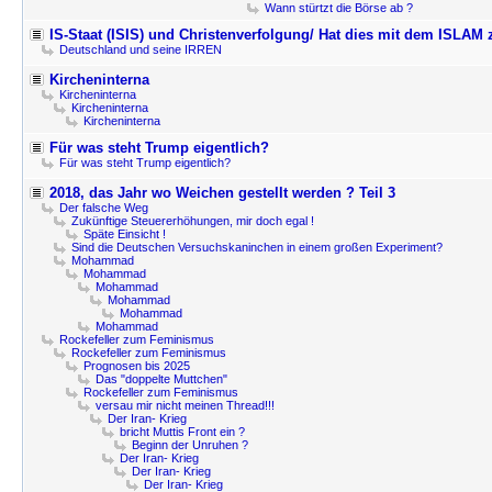
Wann stürtzt die Börse ab ?
IS-Staat (ISIS) und Christenverfolgung/ Hat dies mit dem ISLAM
Deutschland und seine IRREN
Kircheninterna
Kircheninterna
Kircheninterna
Kircheninterna
Für was steht Trump eigentlich?
Für was steht Trump eigentlich?
2018, das Jahr wo Weichen gestellt werden ? Teil 3
Der falsche Weg
Zukünftige Steuererhöhungen, mir doch egal !
Späte Einsicht !
Sind die Deutschen Versuchskaninchen in einem großen Experiment?
Mohammad
Mohammad
Mohammad
Mohammad
Mohammad
Mohammad
Rockefeller zum Feminismus
Rockefeller zum Feminismus
Prognosen bis 2025
Das "doppelte Muttchen"
Rockefeller zum Feminismus
versau mir nicht meinen Thread!!!
Der Iran- Krieg
bricht Muttis Front ein ?
Beginn der Unruhen ?
Der Iran- Krieg
Der Iran- Krieg
Der Iran- Krieg