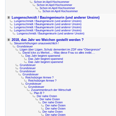
Schon im April Hochsommer
Schon im April Hochsommer
Schon im April Hochsommer
Schon im April Hochsommer
Lungenschmidt / Bauingenieurin (und anderer Unsinn)
Lungenschmidt / Bauingenieurin (und anderer Unsinn)
Lungenschmidt / Bauingenieurin (und anderer Unsinn)
Lungenschmidt / Bauingenieurin (und anderer Unsinn)
Lungenschmidt / Bauingenieurin (und anderer Unsinn)
Lungenschmidt / Bauingenieurin (und anderer Unsinn)
2018, das Jahr wo Weichen gestellt werden ?
Steuererhöhungen unausweichlich !
Grundsteuer
Lügen über Lügen..Schulz dementiert im ZDF eine “Obergrenze”
David Icke zu Merkel.....-Was diese Frau so alles treibt….
Das Jahr beginnt spannend
Das Jahr beginnt spannend
Das Jahr beginnt spannend
Grundsteuer
Grundsteuer
Grundsteuer
Grundsteuer
Reichsbürger Armee ?
Reichsbürger Armee ?
Grundsteuer
Grundsteuer
Zusammenbruch der Wirtschaft
Plan B ?
Der nahe Osten
Der nahe Osten
Der nahe Osten
Der nahe Osten
Der nahe Osten
Der nahe Osten
Der nahe Osten