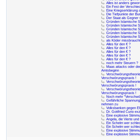
Alles ist anders gewor
Ein Fest der Verschied
Eine Kriegserklärung 
Die Tiefpunkte der B
Der Staat als Gegner 
Gründen Islamische S
Gründen Islamische S
Gründen Islamische S
Gründen Islamische S
Gründen Islamische S
als Köder missbraucht
Alles für den € ?
Alles für den € ?
Alles für den € ?
Alles für den € ?
Alles für den € ?
noch mehr Steuern ?
Maas attacks oder de
Amtsbeginn
Verschwörungstheori
Verschwörungspraxis !
Verschwörungstheori
Verschwörungspraxis !
Verschwörungstheori
Verschwörungspraxis !
Noch mehr "Verschwö
Gefährliche Spannung
nehmen zu
Volksbanken gegen EU
Dr. Gottfried Curio ex
Eine explosive Stimm
Angela, die Vierte un
Ein Schelm wer schlec
Ein Schelm wer schlec
Eine explosive Stimm
Eine explosive Stimm