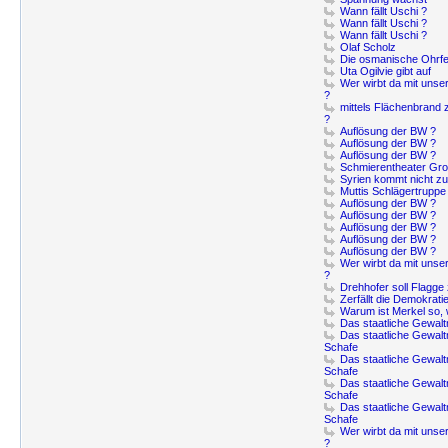
Wann fällt Uschi ?
Wann fällt Uschi ?
Wann fällt Uschi ?
Olaf Scholz
Die osmanische Ohrfe
Uta Ogilvie gibt auf
Wer wirbt da mit unser
?
mittels Flächenbrand
?
Auflösung der BW ?
Auflösung der BW ?
Auflösung der BW ?
Schmierentheater Gro
Syrien kommt nicht zu
Muttis Schlägertruppe 
Auflösung der BW ?
Auflösung der BW ?
Auflösung der BW ?
Auflösung der BW ?
Auflösung der BW ?
Wer wirbt da mit unser
?
Drehhofer soll Flagge 
Zerfällt die Demokrati
Warum ist Merkel so, w
Das staatliche Gewal
Das staatliche Gewal
Schafe
Das staatliche Gewal
Schafe
Das staatliche Gewal
Schafe
Das staatliche Gewal
Schafe
Wer wirbt da mit unser
?