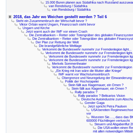
15.000 Buren planen aus Südafrika nach Russland auszuwa
van Rendsburg / Südafrika
van Rendsburg / Südafrika
2018, das Jahr wo Weichen gestellt werden ? Teil 6
Steht ein Zusammenbruch der Wirtschaft bevor ?
Viktor Orbán warnt Ungarn, Finanzcrash steht bevor
Ungarn und Kirche
Jetzt warnt auch der IWF vor einem Crash
Die Zentralbanken – Retter oder Totengräber des globalen Finanzsyst
Die Zentralbanken – Retter oder Totengräber des globalen Finanzsy
Der Plan zur Rettung der Welt
Die brandgefährliche Weltlage
Verkommt die Bundeswehr nunmehr zur Fremdenlegion light...
Verkommt die Bundeswehr nunmehr zur Fremdenlegion light.
Verkommt die Bundeswehr nunmehr zur Fremdenlegion ligh
Verkommt die Bundeswehr nunmehr zur Fremdenlegion ligh
Merkels Sommertheater
Verkommt die Bundeswehr nunmehr zur Fremdenlegion li
„Ein Krieg mit Iran wäre die Mutter aller Kriege“
IWF warnt vor Wachstumseinbruch
Obergrenze und Neuregelung der Einwanderung –
Politik der Hochstapelei
Stein fällt aus Klagemauer, ein Omen ?
Stein fällt aus Klagemauer, ein Omen ?
Rally paradox ?
Rally paradox ? Belisarios Vision
Deutsche Autoindustrie zum Abschu
Gender Gaga
Jetzt spricht Petra Paulsen
USA bereiten Regimewechsel
vor
Wussten Sie....., dass das BK
600000 Flüchtlingen vertuscht
Steuern und Abgabenflut 2
Die USA wollen einen Re
mit allen notwendigen Mittel