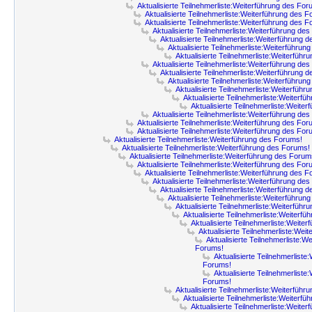
Aktualisierte Teilnehmerliste:Weiterführung des For
Aktualisierte Teilnehmerliste:Weiterführung des 
Aktualisierte Teilnehmerliste:Weiterführung des 
Aktualisierte Teilnehmerliste:Weiterführung de
Aktualisierte Teilnehmerliste:Weiterführung 
Aktualisierte Teilnehmerliste:Weiterführun
Aktualisierte Teilnehmerliste:Weiterfüh
Aktualisierte Teilnehmerliste:Weiterführung de
Aktualisierte Teilnehmerliste:Weiterführung 
Aktualisierte Teilnehmerliste:Weiterführun
Aktualisierte Teilnehmerliste:Weiterfüh
Aktualisierte Teilnehmerliste:Weiterf
Aktualisierte Teilnehmerliste:Weite
Aktualisierte Teilnehmerliste:Weiterführung de
Aktualisierte Teilnehmerliste:Weiterführung des For
Aktualisierte Teilnehmerliste:Weiterführung des For
Aktualisierte Teilnehmerliste:Weiterführung des Forums!
Aktualisierte Teilnehmerliste:Weiterführung des Forums!
Aktualisierte Teilnehmerliste:Weiterführung des Forum
Aktualisierte Teilnehmerliste:Weiterführung des For
Aktualisierte Teilnehmerliste:Weiterführung des 
Aktualisierte Teilnehmerliste:Weiterführung de
Aktualisierte Teilnehmerliste:Weiterführung 
Aktualisierte Teilnehmerliste:Weiterführun
Aktualisierte Teilnehmerliste:Weiterfüh
Aktualisierte Teilnehmerliste:Weiterf
Aktualisierte Teilnehmerliste:Weite
Aktualisierte Teilnehmerliste:Wei
Aktualisierte Teilnehmerliste:W
Forums!
Aktualisierte Teilnehmerliste
Forums!
Aktualisierte Teilnehmerliste
Forums!
Aktualisierte Teilnehmerliste:Weiterfüh
Aktualisierte Teilnehmerliste:Weiterf
Aktualisierte Teilnehmerliste:Weite