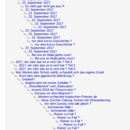
23. September 2017
Es sieht gar nicht gut aus !!!
23. September 2017
23. September 2017
23. September 2017
23. September 2017
23. September 2017
23. September 2017
23. September 2017
23. September 2017
23. September 2017
nur eine kurze Geschichte ?
nur eine kurze Geschichte ?
23. September 2017
23. September 2017
Bei uns im Wald gehts rund !
Bei uns im Wald gehts rund !
2017, ein Jahr das es in sich hat ? Teil 3
2017, ein Jahr das es in sich hat ? Teil 3
2017, ein Jahr das es in sich hat ? Teil 3
Wer Merkel oder Schulz wählt, schaufelt sich das eigene Grab!
Doch blos eine gigantsche Ablenkung ?
Geplant?
beginnt jetzt ein neues Zeitalter ?
„Resettlement“ und „Relocation“
kommt 2018 der Finanzcrash ?
Europa vor dem Abgrund ?
Moslem schlachtet koptischen Priester ab
Neue Zürcher Zeitung: Kosten der Einwanderung
Vor dem Gesetz sind alle gleich ?
Schreiende Stille !
Schreiende Stille !
Reiner zu Fall ?
Reiner zu Fall ?
Reiner zu Fall ?
Reiner zu Fall ?
Reiner zu Fall ?