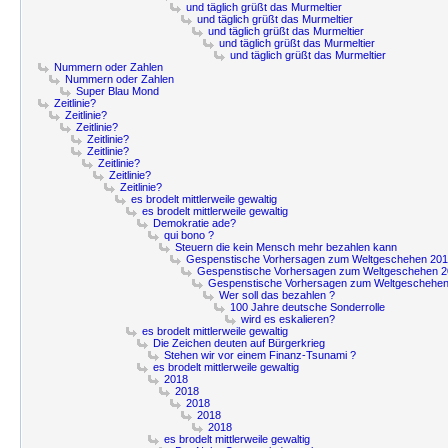
und täglich grüßt das Murmeltier
und täglich grüßt das Murmeltier
und täglich grüßt das Murmeltier
und täglich grüßt das Murmeltier
und täglich grüßt das Murmeltier
Nummern oder Zahlen
Nummern oder Zahlen
Super Blau Mond
Zeitlinie?
Zeitlinie?
Zeitlinie?
Zeitlinie?
Zeitlinie?
Zeitlinie?
Zeitlinie?
Zeitlinie?
es brodelt mittlerweile gewaltig
es brodelt mittlerweile gewaltig
Demokratie ade?
qui bono ?
Steuern die kein Mensch mehr bezahlen kann
Gespenstische Vorhersagen zum Weltgeschehen 201
Gespenstische Vorhersagen zum Weltgeschehen 2
Gespenstische Vorhersagen zum Weltgeschehen
Wer soll das bezahlen ?
100 Jahre deutsche Sonderrolle
wird es eskalieren?
es brodelt mittlerweile gewaltig
Die Zeichen deuten auf Bürgerkrieg
Stehen wir vor einem Finanz-Tsunami ?
es brodelt mittlerweile gewaltig
2018
2018
2018
2018
2018
es brodelt mittlerweile gewaltig