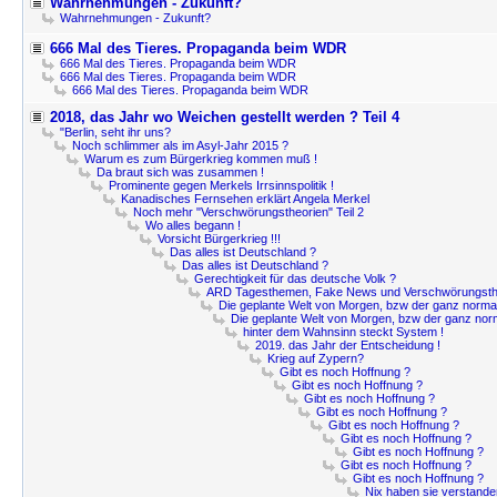
Wahrnehmungen - Zukunft?
Wahrnehmungen - Zukunft?
666 Mal des Tieres. Propaganda beim WDR
666 Mal des Tieres. Propaganda beim WDR
666 Mal des Tieres. Propaganda beim WDR
666 Mal des Tieres. Propaganda beim WDR
2018, das Jahr wo Weichen gestellt werden ? Teil 4
"Berlin, seht ihr uns?
Noch schlimmer als im Asyl-Jahr 2015 ?
Warum es zum Bürgerkrieg kommen muß !
Da braut sich was zusammen !
Prominente gegen Merkels Irrsinnspolitik !
Kanadisches Fernsehen erklärt Angela Merkel
Noch mehr "Verschwörungstheorien" Teil 2
Wo alles begann !
Vorsicht Bürgerkrieg !!!
Das alles ist Deutschland ?
Das alles ist Deutschland ?
Gerechtigkeit für das deutsche Volk ?
ARD Tagesthemen, Fake News und Verschwörungsth
Die geplante Welt von Morgen, bzw der ganz norma
Die geplante Welt von Morgen, bzw der ganz nor
hinter dem Wahnsinn steckt System !
2019. das Jahr der Entscheidung !
Krieg auf Zypern?
Gibt es noch Hoffnung ?
Gibt es noch Hoffnung ?
Gibt es noch Hoffnung ?
Gibt es noch Hoffnung ?
Gibt es noch Hoffnung ?
Gibt es noch Hoffnung ?
Gibt es noch Hoffnung ?
Gibt es noch Hoffnung ?
Gibt es noch Hoffnung ?
Nix haben sie verstande