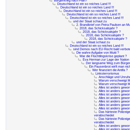
Bürgerkrieg nach Plan?
Deutschland ist ein so reiches Land !!!
Deutschland ist ein so reiches Land !!!
Deutschland ist ein so reiches Land !!!
Deutschland ist ein so reiches Land !!!
Deutschland ist ein so reiches Land !!!
und der Staat schaut zu
2. Brandbrief von Petra Paulsen an Mu
2018, das Schicksalsjahr ?
2018, das Schicksalsjahr ?
2018, das Schicksalsjahr ?
2018, das Schicksalsjahr ?
und der Staat schaut zu
Deutschland ist ein so reiches Land !!!
sind Demos nach EU-Recht bald verbot
Die wahre Aufgabe von Mutti ?
War die Flüchtlingskrise geplant ?
Eva Herman zur Lage der Nation
Der langsame Weg zum Bürger
Ein Pausenbrot wirft man nic
Wer finanziert die Antifa ?
Linksterrorismus
Anschläge und Unruh
Warum verschweigt Mut
Warum verschweigt Mut
Alles ist anders gewor
Alles ist anders gewor
Alles ist anders gewor
Alles ist anders gewor
Alles ist anders gewor
Alles ist anders gewor
Alles ist anders gewor
Das härteste Polizeig
verabschiedet
Das härteste Polizeig
verabschiedet
Alles ist anders gewor
Alles ist anders gewor