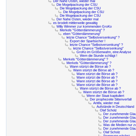
Der Nahe Osten, wieder mal
Die Mogelpackung der CSU
Die Mogelpackung der CSU
Die Mogelpackung der CSU
Die Mogelpackung der CSU
Der Nahe Osten, wieder mal
es brodelt mittlerweile gewaltig
Willy Wimmer zur kommenden GroKo
Merkels "Götterdämmerung" ?
eben "Götterdämmerung"
letzte Chance "Selbstversenkung" ?
Export der Sparbücher !
letzte Chance "Selbstversenkung" ?
letzte Chance "Selbstversenkung"
GroKo im Größenwahn, eine Analyse
Wem die Stunde schlägt !
Merkels "Götterdämmerung" ?
Merkels "Götterdämmerung" ?
Wann stürtzt die Börse ab ?
Wann stürtzt die Börse ab ?
Wann stürtzt die Börse ab ?
Wann stürtzt die Börse ab ?
Wann stürtzt die Börse ab ?
Wann stürtzt die Börse ab ?
Wann stürtzt die Börse ab ?
Wann stürtzt die Börse ab ?
Wenn der Staat kapituliert
Der prophezeite Sittenverfall
Antifa, wieder mal
Aufstände in Deutschland
Olaf Scholz
Der zunehmende Glau
Der zunehmende Glau
Der zunehmende Glau
Was die Medien nur z
Der zunehmende Glau
Olaf Scholz
Spannung wächst