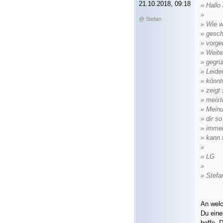
21.10.2018, 09:18
» Hallo 
»
@ Stefan
» Wie w
» gesch
» vorge
» Weite
» gegrü
» Leide
» könnt
» zeigt 
» meist
» Meinu
» dir s
» immer
» kann 
»
» LG
»
» Stefa
An welc
Du eine
hoffe, 