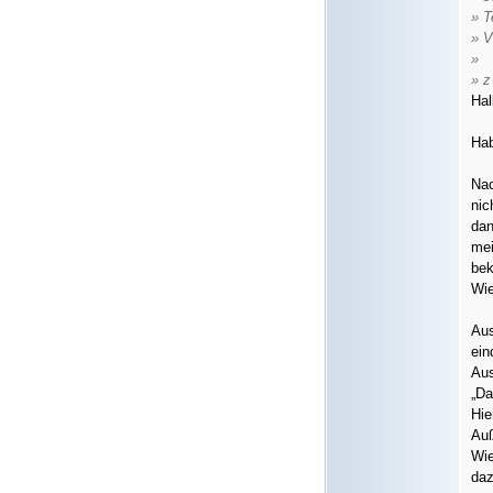
» T
» V
»
» z
Hal
Hab
Nac
nic
dan
mei
bek
Wie
Aus
ein
Aus
„Da
Hie
Auß
Wie
daz