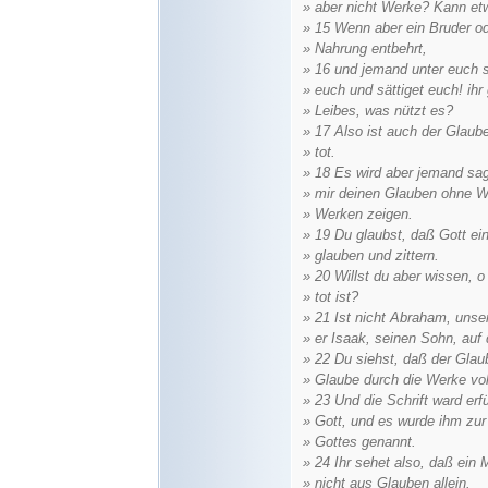
» aber nicht Werke? Kann etw
» 15 Wenn aber ein Bruder od
» Nahrung entbehrt,
» 16 und jemand unter euch s
» euch und sättiget euch! ihr
» Leibes, was nützt es?
» 17 Also ist auch der Glaube
» tot.
» 18 Es wird aber jemand sa
» mir deinen Glauben ohne W
» Werken zeigen.
» 19 Du glaubst, daß Gott ei
» glauben und zittern.
» 20 Willst du aber wissen, 
» tot ist?
» 21 Ist nicht Abraham, unse
» er Isaak, seinen Sohn, auf 
» 22 Du siehst, daß der Glau
» Glaube durch die Werke vol
» 23 Und die Schrift ward erf
» Gott, und es wurde ihm zur
» Gottes genannt.
» 24 Ihr sehet also, daß ein
» nicht aus Glauben allein.