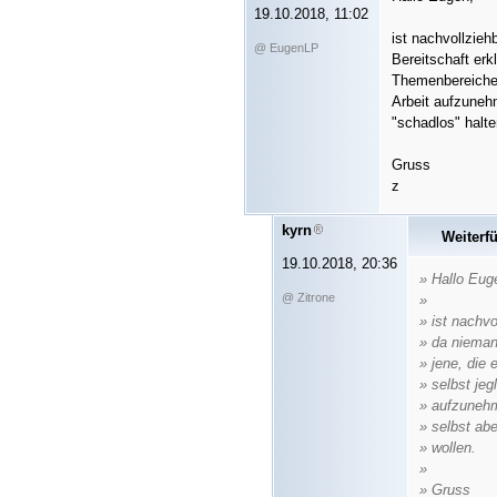
19.10.2018, 11:02
ist nachvollzie
@ EugenLP
Bereitschaft erk
Themenbereiche 
Arbeit aufzuneh
"schadlos" halt
Gruss
z
kyrn
Weiterf
19.10.2018, 20:36
» Hallo Eug
@ Zitrone
»
» ist nachv
» da niemand
» jene, die 
» selbst je
» aufzunehm
» selbst ab
» wollen.
»
» Gruss