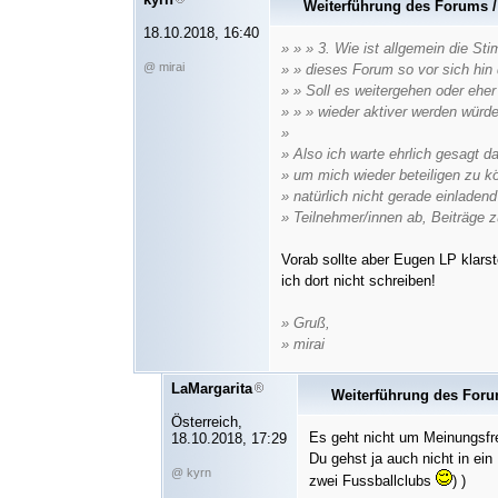
Weiterführung des Forums 
18.10.2018, 16:40
» » » 3. Wie ist allgemein die S
@ mirai
» » dieses Forum so vor sich hin
» » Soll es weitergehen oder eher
» » » wieder aktiver werden würd
»
» Also ich warte ehrlich gesagt da
» um mich wieder beteiligen zu k
» natürlich nicht gerade einladen
» Teilnehmer/innen ab, Beiträge z
Vorab sollte aber Eugen LP klars
ich dort nicht schreiben!
» Gruß,
» mirai
LaMargarita
Weiterführung des For
Österreich,
Es geht nicht um Meinungsfre
18.10.2018, 17:29
Du gehst ja auch nicht in ein
@ kyrn
zwei Fussballclubs
) )