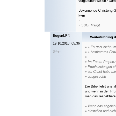
vergleichen wollen? Dam
Bekennende Christengrü
kyrn
»
» SDG, Margit
EugenLP
Weiterführung 
19.10.2018, 05:36
» » Es geht nicht um
@ kyrn
» » bestimmtes For
»
» Im Forum Prophezei
» Prophezeiungen ch
» als Christ habe mi
» ausgesucht!
Die Bibel lehrt uns al
und wenn in den Prüf
man das respektiere
» Wenn das abgelehnt
» einstellen und nic