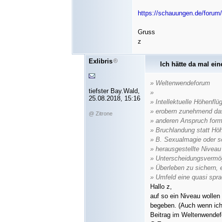
https://schauungen.de/forum
Gruss
z
Exlibris
Ich hätte da mal ei
» Weltenwendeforum
tiefster Bay.Wald,
»
25.08.2018, 15:16
» Intellektuelle Höhenfl
» erobern zunehmend das
@ Zitrone
» anderen Anspruch formul
» Bruchlandung statt Höh
» B. Sexualmagie oder s
» herausgestellte Niveau
» Unterscheidungsvermög
» Überleben zu sichern, e
» Umfeld eine quasi spr
Hallo z,
auf so ein Niveau wollen 
begeben. (Auch wenn ich
Beitrag im Weltenwendef