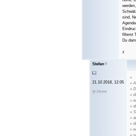
werden,
Schwätz
sind, N
Agenda 
Eindruc
filterst
Du damit
z
Stefan
»
21.10.2018, 12:05
» A
» D
@ Zitrone
» d
» e
» d
» S
» a
» d
» w
» s