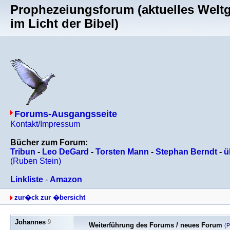
Prophezeiungsforum (aktuelles Welt
im Licht der Bibel)
Forums-Ausgangsseite
Kontakt/Impressum
Bücher zum Forum:
Tribun
-
Leo DeGard
-
Torsten Mann
-
Stephan Berndt
-
ü
(Ruben Stein)
Linkliste
-
Amazon
zur�ck zur �bersicht
Johannes
Weiterführung des Forums / neues Forum
(