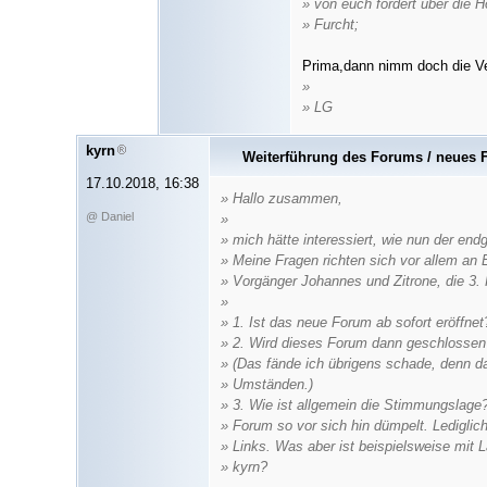
» von euch fordert über die H
» Furcht;
Prima,dann nimm doch die Ver
»
» LG
kyrn
Weiterführung des Forums / neues
17.10.2018, 16:38
» Hallo zusammen,
@ Daniel
»
» mich hätte interessiert, wie nun der end
» Meine Fragen richten sich vor allem an
» Vorgänger Johannes und Zitrone, die 3. F
»
» 1. Ist das neue Forum ab sofort eröffnet
» 2. Wird dieses Forum dann geschlossen o
» (Das fände ich übrigens schade, denn da
» Umständen.)
» 3. Wie ist allgemein die Stimmungslage
» Forum so vor sich hin dümpelt. Lediglich 
» Links. Was aber ist beispielsweise mit 
» kyrn?