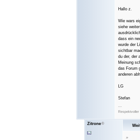
Hallo z.
Wie wars ei
siehe weite
ausdrücklic
dass ein ne
wurde der Li
sichtbar mac
du der, der
Meinung sch
das Forum g
anderen abh
LG
Stefan
---
Respektvoller 
Zitrone
Wei
»