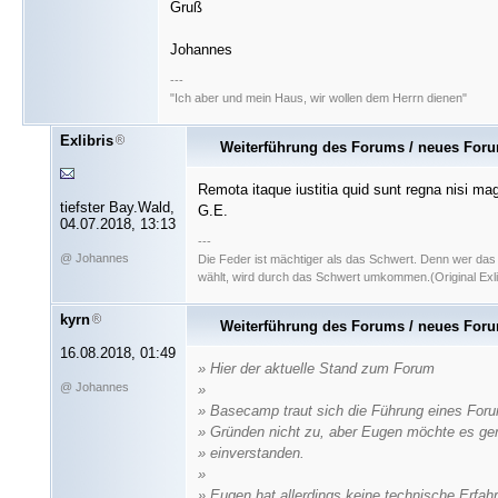
Gruß
Johannes
---
"Ich aber und mein Haus, wir wollen dem Herrn dienen"
Exlibris
Weiterführung des Forums / neues For
Remota itaque iustitia quid sunt regna nisi mag
tiefster Bay.Wald,
G.E.
04.07.2018, 13:13
---
@ Johannes
Die Feder ist mächtiger als das Schwert. Denn wer da
wählt, wird durch das Schwert umkommen.(Original Exli
kyrn
Weiterführung des Forums / neues For
16.08.2018, 01:49
» Hier der aktuelle Stand zum Forum
@ Johannes
»
» Basecamp traut sich die Führung eines For
» Gründen nicht zu, aber Eugen möchte es ge
» einverstanden.
»
» Eugen hat allerdings keine technische Erfah