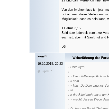
23 Und dann werde ich ihnen beke
Von den Irrlehren lass ich jetzt ma
Sobald man diese Stellen ansprich
Möglichkeit, dass es sein kann, 
1.Petrus 3,15
Seid aber jederzeit bereit zur Ve
euch ist, aber mit Sanftmut und F
LG
kyrn
Weiterführung des For
19.10.2018, 20:23
» Hallo kyrn
@ EugenLP
»
» » Das dürfte eigentlich nic
» » sein.
» » Hast Du Dein eigenes Ve
» In
» » der Bibel steht,dass der
» » macht,dessen Wege dem 
»
» Da hast du Recht,Christen s