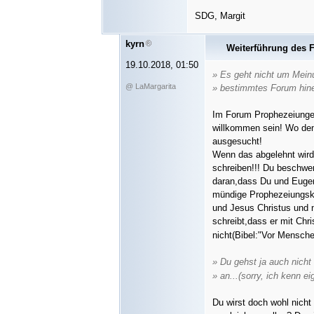
SDG, Margit
kyrn
Weiterführung des 
19.10.2018, 01:50
» Es geht nicht um Meinu
@ LaMargarita
» bestimmtes Forum hin
Im Forum Prophezeiungen 
willkommen sein! Wo denn
ausgesucht!
Wenn das abgelehnt wird,
schreiben!!! Du beschwe
daran,dass Du und Eugen 
mündige Prophezeiungske
und Jesus Christus und n
schreibt,dass er mit Chr
nicht(Bibel:"Vor Mensche
» Du gehst ja auch nicht
» an...(sorry, ich kenn e
Du wirst doch wohl nicht