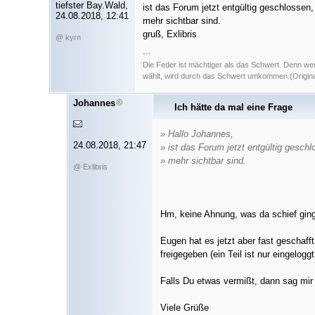
tiefster Bay.Wald,
ist das Forum jetzt entgültig geschlossen,
24.08.2018, 12:41
mehr sichtbar sind.
gruß, Exlibris
@ kyrn
---
Die Feder ist mächtiger als das Schwert. Denn we
wählt, wird durch das Schwert umkommen.(Original
Johannes
Ich hätte da mal eine Frage
» Hallo Johannes,
24.08.2018, 21:47
» ist das Forum jetzt entgültig geschl
» mehr sichtbar sind.
@ Exlibris
Hm, keine Ahnung, was da schief ging
Eugen hat es jetzt aber fast geschafft
freigegeben (ein Teil ist nur eingeloggt
Falls Du etwas vermißt, dann sag mir
Viele Grüße