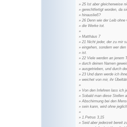
» 25 Ist aber gleicherweise 
» gerechtfertigt worden, da 
» hinausließ?
» 26 Denn wie der Leib ohne G
» die Werke tot.
»
» Matthäus 7
» 21 Nicht jeder, der zu mir s
» eingehen, sondern wer den 
» ist.
» 22 Viele werden an jenem T
» durch deinen Namen gewei
» ausgetrieben, und durch d
» 23 Und dann werde ich ihn
» weichet von mir, ihr Übeltät
»
» Von den Irrlehren lass ich j
» Sobald man diese Stellen a
» Abschirmung bei den Mensche
» sein kann, wird ohne jegli
»
» 1.Petrus 3,15
» Seid aber jederzeit bereit