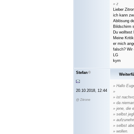
» z
Lieber Zitro
ich kann zwa
Ablösung de
Bildschirm s
Du wolltest
Meine Kriti
er mich ang
falsch? Wir 
LG
kyrn
Stefan
Weiterf
» Hallo Eug
20.10.2018, 12:44
»
» ist nachv
@ Zitrone
» da niemand
» jene, die 
» selbst je
» aufzunehm
» selbst ab
» wollen.