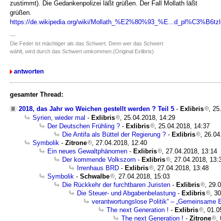
zustimmt). Die Gedankenpolizei läßt grüßen. Der Fall Mollath läßt
grüßen.
https://de.wikipedia.org/wiki/Mollath_%E2%80%93_%E...d_pl%C3%B
---
Die Feder ist mächtiger als das Schwert. Denn wer das Schwert
wählt, wird durch das Schwert umkommen.(Original Exlibris)
antworten
gesamter Thread:
2018, das Jahr wo Weichen gestellt werden ? Teil 5
-
Exlibris
, 25
Syrien, wieder mal
-
Exlibris
, 25.04.2018, 14:29
Der Deutschen Frühling ?
-
Exlibris
, 25.04.2018, 14:37
Die Antifa als Büttel der Regierung ?
-
Exlibris
, 26.04
Symbolik
-
Zitrone
, 27.04.2018, 12:40
Ein neues Gewaltphänomen
-
Exlibris
, 27.04.2018, 13:14
Der kommende Volkszorn
-
Exlibris
, 27.04.2018, 13:
Irrenhaus BRD
-
Exlibris
, 27.04.2018, 13:48
Symbolik
-
Schwalbe
, 27.04.2018, 15:03
Die Rückkehr der furchtbaren Juristen
-
Exlibris
, 29.
Die Steuer- und Abgabenbelastung
-
Exlibris
, 3
verantwortungslose Politik“ – „Gemeinsame E
The next Generation !
-
Exlibris
, 01.0
The next Generation !
-
Zitrone
,