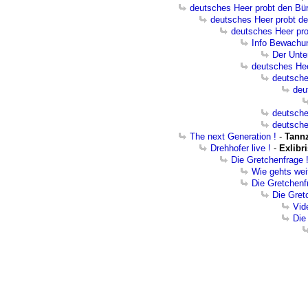
deutsches Heer probt den Bür
deutsches Heer probt de
deutsches Heer pro
Info Bewachu
Der Unte
deutsches Hee
deutsche
deu
deutsche
deutsche
The next Generation !
-
Tannz
Drehhofer live !
-
Exlibri
Die Gretchenfrage 
Wie gehts wei
Die Gretchenf
Die Gret
Vide
Die