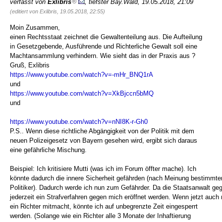
verfasst von
Exlibris
, tiefster Bay.Wald, 19.05.2018, 21:09
(editiert von Exlibris, 19.05.2018, 22:55)
Moin Zusammen,
einen Rechtsstaat zeichnet die Gewaltenteilung aus. Die Aufteilung
in Gesetzgebende, Ausführende und Richterliche Gewalt soll eine
Machtansammlung verhindern. Wie sieht das in der Praxis aus ?
Gruß, Exlibris
https://www.youtube.com/watch?v=-mHr_BNQ1rA
und
https://www.youtube.com/watch?v=XkBjccn5bMQ
und
https://www.youtube.com/watch?v=nNI8K-r-Gh0
P.S.. Wenn diese richtliche Abgängigkeit von der Politik mit dem
neuen Polizeigesetz von Bayern gesehen wird, ergibt sich daraus
eine gefährliche Mischung.
Beispiel: Ich kritisiere Mutti (was ich im Forum öffter mache). Ich
könnte dadurch die innere Sicherheit gefährden (nach Meinung bestimmte
Politiker). Dadurch werde ich nun zum Gefährder. Da die Staatsanwalt ge
jederzeit ein Strafverfahren gegen mich eröffnet werden. Wenn jetzt auch
ein Richter mitmacht, könnte ich auf unbegrenzte Zeit eingesperrt
werden. (Solange wie ein Richter alle 3 Monate der Inhaftierung