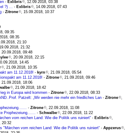
len
-
Exlibris
, 12.09.2018, 03:38
el ?) …
-
Exlibris
, 14.09.2018, 07:43
g
-
Zitrone
, 15.09.2018, 10:37
9
18, 09:35
.2018, 08:35
9.09.2018, 21:10
 19.09.2018, 21:32
, 20.09.2018, 09:48
ylee
, 20.09.2018, 22:15
20.09.2018, 14:45
r
, 21.09.2018, 10:35
pakt am 11.12.2018!
-
kyrn
, 21.09.2018, 05:54
tionspakt am 11.12.2018!
-
Zitrone
, 21.09.2018, 09:46
, 21.09.2018, 18:06
walbe
, 21.09.2018, 18:42
rkrieg in Europa wird kommen
-
Zitrone
, 22.09.2018, 08:33
Prof. Patzelt: „Wir werden nie mehr ein friedliches Lan
-
Zitrone
,
phezeiung.......
-
Zitrone
, 22.09.2018, 11:08
e Prophezeiung.......
-
Schwalbe
, 22.09.2018, 11:22
rchen vom reichen Land: Wie die Politik uns ruiniert“
-
Exlibris
,
, 20:32
s "Märchen vom reichen Land: Wie die Politik uns ruiniert“
-
Appzerus
,
.2018, 22:35