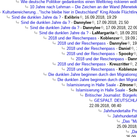
Wie deutsche Politiker gedankenlos einen Weltkrieg riskieren wol
10 Jahre nach Lehman – Die Zeichen an der Wand (Menetek
Kulturbereicherung..."Ische bleibe hier in Deutschland" King Abode Flüchtlin
Sind die dunklen Jahre da ?
-
Exlibris
, 16.09.2018, 19:29
Sind die dunklen Jahre da ?
-
Dannylee
, 17.09.2018, 21:50
Sind die dunklen Jahre da ?
-
Dannylee
, 17.09.2018, 22:0
Sind die dunklen Jahre da ?
-
LaMargarita
, 18.09.20
2018 und der Reschenpass
-
Koblenzer
, 19.09
2018 und der Reschenpass
-
Dannylee
, 1
2018 und der Reschenpass
-
Daniel
,
2018 und der Reschenpass
-
Spooky
2018 und der Reschenpass
-
Dann
2018 und der Reschenpass
-
Kreuzritter
, 
2018 und der Reschenpass
-
Koblenze
Die dunklen Jahre beginnen durch den Migrations
Die dunklen Jahre beginnen durch den Migra
Islamisierung in Halle Saale
-
Zitrone
Islamisierung in Halle Saale
-
Sch
Britischer Journalist: Bürge
GESPALT. DEUTSCHLAND..
22.09.2018, 08:40
Jahrhundertalte Pro
Jahrhundertalt
„Das "Mä
25.09.2018
„Da
25.09