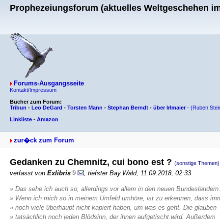
Prophezeiungsforum (aktuelles Weltgeschehen im 
Forums-Ausgangsseite
Kontakt/Impressum
Bücher zum Forum:
Tribun
-
Leo DeGard
-
Torsten Mann
-
Stephan Berndt
-
über Irlmaier
-
(Ruben Stei
Linkliste
-
Amazon
zur�ck zum Forum
Gedanken zu Chemnitz, cui bono est ?
(sonstige Themen)
verfasst von
Exlibris
, tiefster Bay.Wald, 11.09.2018, 02:33
» Das sehe ich auch so, allerdings vor allem in den neuen Bundesländern
» Wenn ich mich so in meinem Umfeld umhöre, ist zu erkennen, dass im
» noch viele überhaupt nicht kapiert haben, um was es geht. Die glauben
» tatsächlich noch jeden Blödsinn, der ihnen aufgetischt wird. Außerdem