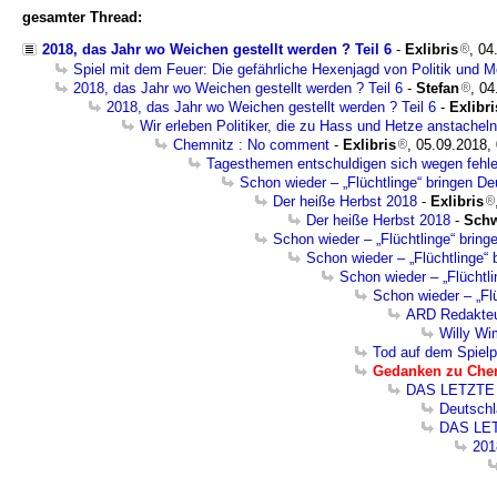
gesamter Thread:
2018, das Jahr wo Weichen gestellt werden ? Teil 6
-
Exlibris
, 04
Spiel mit dem Feuer: Die gefährliche Hexenjagd von Politik und 
2018, das Jahr wo Weichen gestellt werden ? Teil 6
-
Stefan
, 04
2018, das Jahr wo Weichen gestellt werden ? Teil 6
-
Exlibri
Wir erleben Politiker, die zu Hass und Hetze anstacheln
Chemnitz : No comment
-
Exlibris
, 05.09.2018,
Tagesthemen entschuldigen sich wegen fehler
Schon wieder – „Flüchtlinge“ bringen D
Der heiße Herbst 2018
-
Exlibris
Der heiße Herbst 2018
-
Schw
Schon wieder – „Flüchtlinge“ brin
Schon wieder – „Flüchtlinge“
Schon wieder – „Flüchtl
Schon wieder – „Fl
ARD Redakteur
Willy Wi
Tod auf dem Spielp
Gedanken zu Chem
DAS LETZTE
Deutschl
DAS LE
201