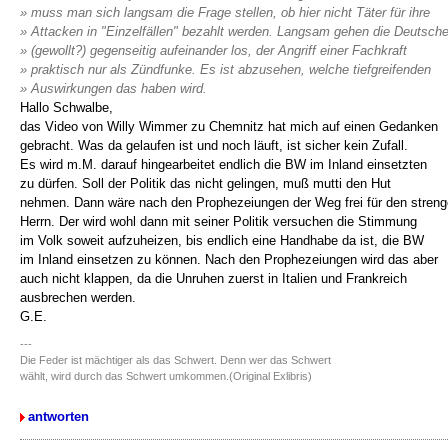
» muss man sich langsam die Frage stellen, ob hier nicht Täter für ihre
» Attacken in "Einzelfällen" bezahlt werden. Langsam gehen die Deutsch
» (gewollt?) gegenseitig aufeinander los, der Angriff einer Fachkraft
» praktisch nur als Zündfunke. Es ist abzusehen, welche tiefgreifenden
» Auswirkungen das haben wird.
Hallo Schwalbe,
das Video von Willy Wimmer zu Chemnitz hat mich auf einen Gedanken
gebracht. Was da gelaufen ist und noch läuft, ist sicher kein Zufall.
Es wird m.M. darauf hingearbeitet endlich die BW im Inland einsetzten
zu dürfen. Soll der Politik das nicht gelingen, muß mutti den Hut
nehmen. Dann wäre nach den Prophezeiungen der Weg frei für den stren
Herrn. Der wird wohl dann mit seiner Politik versuchen die Stimmung
im Volk soweit aufzuheizen, bis endlich eine Handhabe da ist, die BW
im Inland einsetzen zu können. Nach den Prophezeiungen wird das aber
auch nicht klappen, da die Unruhen zuerst in Italien und Frankreich
ausbrechen werden.
G.E.
---
Die Feder ist mächtiger als das Schwert. Denn wer das Schwert
wählt, wird durch das Schwert umkommen.(Original Exlibris)
antworten