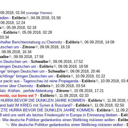
.09.2018, 01:54
(sonstige Themen)
Medien
-
Exlibris
, 04.09.2018, 01:58
.09.2018, 12:24
s
, 05.09.2018, 02:18
-
Exlibris
, 05.09.2018, 02:28
 03:34
hafter Berichterstattung zu Chemnitz
-
Exlibris
, 06.09.2018, 14:09
eutschen um
-
Zitrone
, 09.09.2018, 16:19
, 09.09.2018, 16:34
albe
, 09.09.2018, 17:58
gen Deutschen um
-
Schwalbe
, 09.09.2018, 17:52
 bringen Deutschen um
-
Exlibris
, 09.09.2018, 18:58
inge“ bringen Deutschen um
-
Schwalbe
, 09.09.2018, 20:46
üchtlinge“ bringen Deutschen um
-
Exlibris
, 10.09.2018, 01:22
 packt aus - Tagesschau ist reine Propaganda
-
Exlibris
, 10.09.2018, 03:
mmer über Chemnitz
-
Exlibris
, 10.09.2018, 03:54
latz -Köthen...perfide Ablenkung
-
Zitrone
, 10.09.2018, 17:21
nitz, cui bono est ?
-
Exlibris
, 11.09.2018, 02:33
 HURRA BEVOR DIE DUNKLEN JAHRE KOMMEN
-
Exlibris
, 11.09.2018,
and bald IM KRIEG mit Syrien & Russland?
-
Exlibris
, 11.09.2018, 02:50
TZTE HURRA BEVOR DIE DUNKLEN JAHRE KOMMEN
-
Exlibris
, 11.09.
8 wird uns wohl als letztes Friedensjahr in Europa in Erinnerung bleiben
-
Exli
Wie deutsche Politiker gedankenlos einen Weltkrieg riskieren wollen
-
Exlib
Wie deutsche Politiker gedankenlos einen Weltkrieg riskieren wollen
-