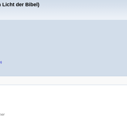
Licht der Bibel)
n)
.
mer