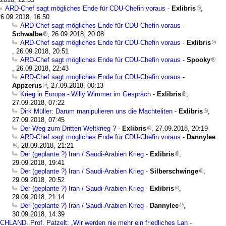
ARD-Chef sagt mögliches Ende für CDU-Chefin voraus
-
Exlibris
,
26.09.2018, 16:50
ARD-Chef sagt mögliches Ende für CDU-Chefin voraus
-
Schwalbe
, 26.09.2018, 20:08
ARD-Chef sagt mögliches Ende für CDU-Chefin voraus
-
Exlibris
, 26.09.2018, 20:51
ARD-Chef sagt mögliches Ende für CDU-Chefin voraus
-
Spooky
, 26.09.2018, 22:43
ARD-Chef sagt mögliches Ende für CDU-Chefin voraus
-
Appzerus
, 27.09.2018, 00:13
Krieg in Europa - Willy Wimmer im Gespräch
-
Exlibris
,
27.09.2018, 07:22
Dirk Müller: Darum manipulieren uns die Machteliten
-
Exlibris
,
27.09.2018, 07:45
Der Weg zum Dritten Weltkrieg ?
-
Exlibris
, 27.09.2018, 20:19
ARD-Chef sagt mögliches Ende für CDU-Chefin voraus
-
Dannylee
, 28.09.2018, 21:21
Der (geplante ?) Iran / Saudi-Arabien Krieg
-
Exlibris
,
29.09.2018, 19:41
Der (geplante ?) Iran / Saudi-Arabien Krieg
-
Silberschwinge
,
29.09.2018, 20:52
Der (geplante ?) Iran / Saudi-Arabien Krieg
-
Exlibris
,
29.09.2018, 21:14
Der (geplante ?) Iran / Saudi-Arabien Krieg
-
Dannylee
,
30.09.2018, 14:39
AND..Prof. Patzelt: „Wir werden nie mehr ein friedliches Lan
-