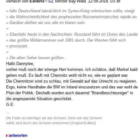
verfasst von
Exlibris
, tiefster Bay.Wald, 12.09.2018, 03:38
» falls Deutschland tatsächlich im Syrien-Krieg mitmischen sollte, steigt
» die Wahrscheinlichkeit des prophezeiten Russeneinmarsches rapide an.
» Darüber dürften wir uns alle im klaren sein.
»
» Ebenfalls heute in den Nachrichten: Russland führt im Osten des Lande
» das größte Militärmanöver seit 1981 durch. Der Westen fühlt sich
» provoziert.
»
» Die alten Seher lassen grüßen...
Hallö Dannylee,
vorher muß noch der strenge Herr kommen. Ich schätze, daß Merkel bald
gehen muß. Es läuft mit Chemnitz wohl nicht so, wie es geplant war.
Die Chemnitzer sind zu schlau, mit Gewald auf das Unrecht zu reagieren.
Ergo, keine Handhabe die BW im Inland einzusetzen und das war wohl de
Plan der Politik. Deshalb wurden auch dauernd "Brandbeschleuniger" in
die angespannte Situation geschütet.
G.E.
---
Die Feder ist mächtiger als das Schwert. Denn wer das Schwert
wählt, wird durch das Schwert umkommen.(Original Exlibris)
antworten