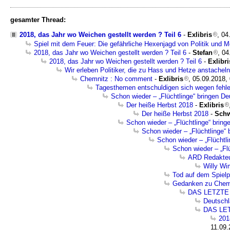
gesamter Thread:
2018, das Jahr wo Weichen gestellt werden ? Teil 6
-
Exlibris
, 04
Spiel mit dem Feuer: Die gefährliche Hexenjagd von Politik und 
2018, das Jahr wo Weichen gestellt werden ? Teil 6
-
Stefan
, 04
2018, das Jahr wo Weichen gestellt werden ? Teil 6
-
Exlibri
Wir erleben Politiker, die zu Hass und Hetze anstacheln
Chemnitz : No comment
-
Exlibris
, 05.09.2018,
Tagesthemen entschuldigen sich wegen fehler
Schon wieder – „Flüchtlinge“ bringen D
Der heiße Herbst 2018
-
Exlibris
Der heiße Herbst 2018
-
Schw
Schon wieder – „Flüchtlinge“ brin
Schon wieder – „Flüchtlinge“
Schon wieder – „Flüchtl
Schon wieder – „Fl
ARD Redakteur
Willy Wi
Tod auf dem Spielp
Gedanken zu Chemn
DAS LETZTE
Deutschl
DAS LE
201
11.09.