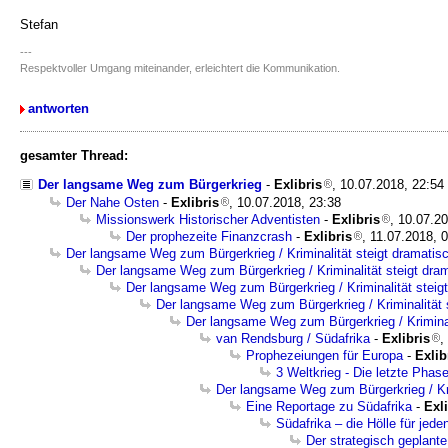
Stefan
---
Respektvoller Umgang miteinander, erleichtert die Kommunikation.
antworten
gesamter Thread:
Der langsame Weg zum Bürgerkrieg
-
Exlibris
, 10.07.2018, 22:54
Der Nahe Osten
-
Exlibris
, 10.07.2018, 23:38
Missionswerk Historischer Adventisten
-
Exlibris
, 10.07.2
Der prophezeite Finanzcrash
-
Exlibris
, 11.07.2018, 
Der langsame Weg zum Bürgerkrieg / Kriminalität steigt dramatis
Der langsame Weg zum Bürgerkrieg / Kriminalität steigt dra
Der langsame Weg zum Bürgerkrieg / Kriminalität steig
Der langsame Weg zum Bürgerkrieg / Kriminalität 
Der langsame Weg zum Bürgerkrieg / Kriminal
van Rendsburg / Südafrika
-
Exlibris
,
Prophezeiungen für Europa
-
Exlib
3 Weltkrieg - Die letzte Phas
Der langsame Weg zum Bürgerkrieg / Kri
Eine Reportage zu Südafrika
-
Exli
Südafrika – die Hölle für jed
Der strategisch geplante