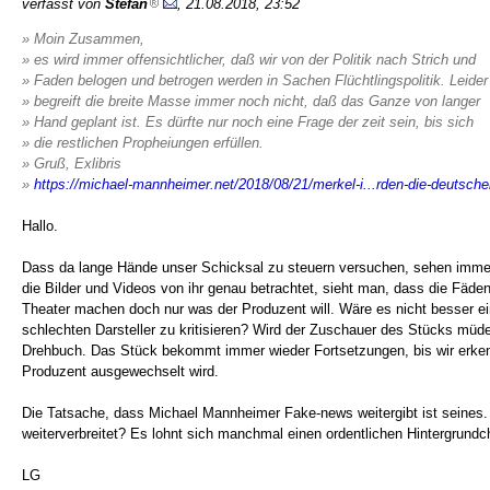
verfasst von
Stefan
, 21.08.2018, 23:52
» Moin Zusammen,
» es wird immer offensichtlicher, daß wir von der Politik nach Strich und
» Faden belogen und betrogen werden in Sachen Flüchtlingspolitik. Leider
» begreift die breite Masse immer noch nicht, daß das Ganze von langer
» Hand geplant ist. Es dürfte nur noch eine Frage der zeit sein, bis sich
» die restlichen Propheiungen erfüllen.
» Gruß, Exlibris
»
https://michael-mannheimer.net/2018/08/21/merkel-i...rden-die-deutsch
Hallo.
Dass da lange Hände unser Schicksal zu steuern versuchen, sehen imme
die Bilder und Videos von ihr genau betrachtet, sieht man, dass die Fäde
Theater machen doch nur was der Produzent will. Wäre es nicht besser eine
schlechten Darsteller zu kritisieren? Wird der Zuschauer des Stücks müd
Drehbuch. Das Stück bekommt immer wieder Fortsetzungen, bis wir erkenn
Produzent ausgewechselt wird.
Die Tatsache, dass Michael Mannheimer Fake-news weitergibt ist seines
weiterverbreitet? Es lohnt sich manchmal einen ordentlichen Hintergrun
LG