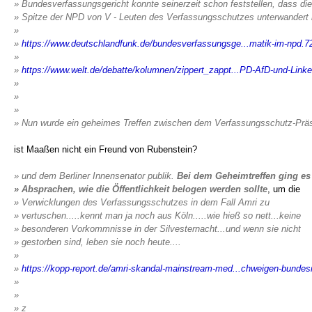
» Bundesverfassungsgericht konnte seinerzeit schon feststellen, dass die
» Spitze der NPD von V - Leuten des Verfassungsschutzes unterwandert i
»
»
https://www.deutschlandfunk.de/bundesverfassungsge...matik-im-npd.7
»
»
https://www.welt.de/debatte/kolumnen/zippert_zappt...PD-AfD-und-Link
»
»
»
» Nun wurde ein geheimes Treffen zwischen dem Verfassungsschutz-Prä
ist Maaßen nicht ein Freund von Rubenstein?
» und dem Berliner Innensenator publik.
Bei dem Geheimtreffen ging e
» Absprachen, wie die Öffentlichkeit belogen werden sollte
, um die
» Verwicklungen des Verfassungsschutzes in dem Fall Amri zu
» vertuschen.....kennt man ja noch aus Köln.....wie hieß so nett...keine
» besonderen Vorkommnisse in der Silvesternacht...und wenn sie nicht
» gestorben sind, leben sie noch heute....
»
»
https://kopp-report.de/amri-skandal-mainstream-med...chweigen-bundesr
»
»
» z