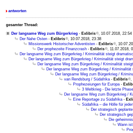
antworten
gesamter Thread:
Der langsame Weg zum Bürgerkrieg
-
Exlibris
, 10.07.2018, 22:54
Der Nahe Osten
-
Exlibris
, 10.07.2018, 23:38
Missionswerk Historischer Adventisten
-
Exlibris
, 10.07.2
Der prophezeite Finanzcrash
-
Exlibris
, 11.07.2018, 
Der langsame Weg zum Bürgerkrieg / Kriminalität steigt dramatis
Der langsame Weg zum Bürgerkrieg / Kriminalität steigt dra
Der langsame Weg zum Bürgerkrieg / Kriminalität steig
Der langsame Weg zum Bürgerkrieg / Kriminalität 
Der langsame Weg zum Bürgerkrieg / Kriminal
van Rendsburg / Südafrika
-
Exlibris
,
Prophezeiungen für Europa
-
Exlib
3 Weltkrieg - Die letzte Phas
Der langsame Weg zum Bürgerkrieg / Kri
Eine Reportage zu Südafrika
-
Exli
Südafrika – die Hölle für jed
Der strategisch geplante
Der strategisch gep
Die geheimnisv
Wann ist
Pro