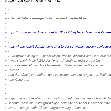
verfasst von
kyrn
, 01.09.2018, 14:07
» »
» »
» » Daniel Zabels mutiger Schritt in die Öffentlichkeit
» »
» »
»
https://conservo.wordpress.com/2018/08/31/jagd-auf...tz-wird-der-bote-m
» »
» »
»
https://kopp-report.de/sachsens-hitliste-der-schwerkriminellen-asylbewer
» »
» » Wir werden belogen....dieser Mann, der die Wahrheit ans Licht brachte
» » wird sicherlich die Härte des "Rechts" erfahren müssen....Köln
» » /Silvesternacht war das Menetekel.....leider wollte die Masse die
» Zeichen
» » an der Wand nicht sehen, deshalb werden sie ihre Augen zum Weinen
» » benötigen.....
» »
»
»
» Lügen, Lügen über alles....wo man hinschaut....es mehren sich auch die
» Berichte, dass die "Hitlergrußzeiger" bezahlte Leute der Geheimdienste
» waren....nun ja, nicht wirklich unglaubwürdig...denn das